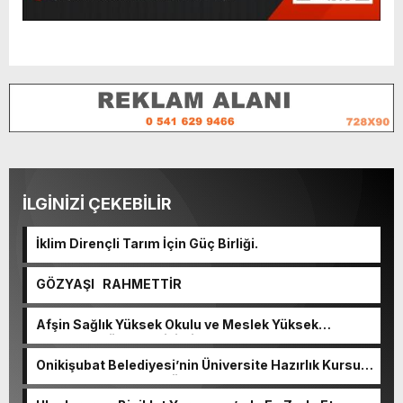
İLGİNİZİ ÇEKEBİLİR
İklim Dirençli Tarım İçin Güç Birliği.
GÖZYAŞI RAHMETTİR
Afşin Sağlık Yüksek Okulu ve Meslek Yüksek
Okulunda görev değişimi!
Onikişubat Belediyesi’nin Üniversite Hazırlık Kursu
başvurularında son gün 7 Ağustos.