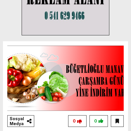
Sosyal
0
0
Medya