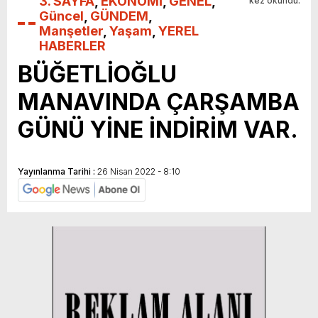
3. SAYFA
,
EKONOMİ
,
GENEL
,
kez okundu.
Güncel
,
GÜNDEM
,
Manşetler
,
Yaşam
,
YEREL
HABERLER
BÜĞETLİOĞLU
MANAVINDA ÇARŞAMBA
GÜNÜ YİNE İNDİRİM VAR.
Yayınlanma Tarihi :
26 Nisan 2022 - 8:10