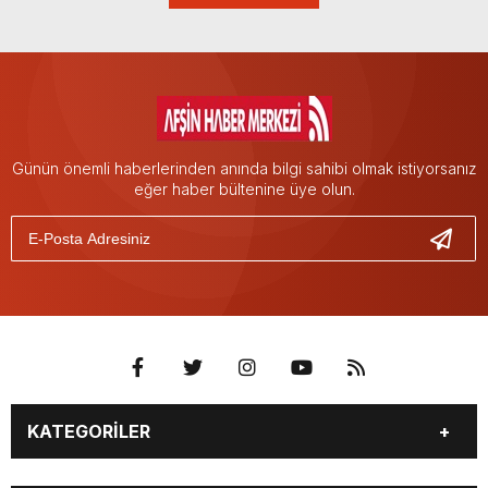
Günün önemli haberlerinden anında bilgi sahibi olmak istiyorsanız
eğer haber bültenine üye olun.
KATEGORİLER
EĞİTİM
EKONOMİ