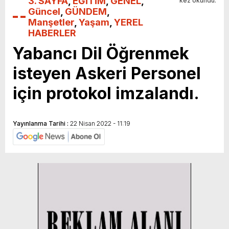
3. SAYFA
,
EĞİTİM
,
GENEL
,
kez okundu.
Güncel
,
GÜNDEM
,
Manşetler
,
Yaşam
,
YEREL
HABERLER
Yabancı Dil Öğrenmek
isteyen Askeri Personel
için protokol imzalandı.
Yayınlanma Tarihi :
22 Nisan 2022 - 11:19