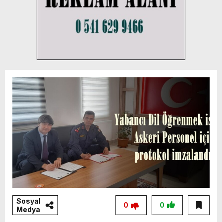
Sosyal
0
0
Medya