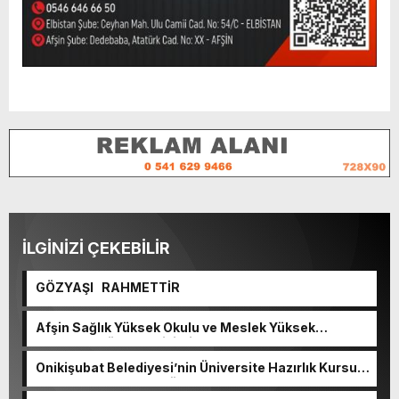
İLGİNİZİ ÇEKEBİLİR
GÖZYAŞI RAHMETTİR
Afşin Sağlık Yüksek Okulu ve Meslek Yüksek
Okulunda görev değişimi!
Onikişubat Belediyesi’nin Üniversite Hazırlık Kursu
başvurularında son gün 7 Ağustos.