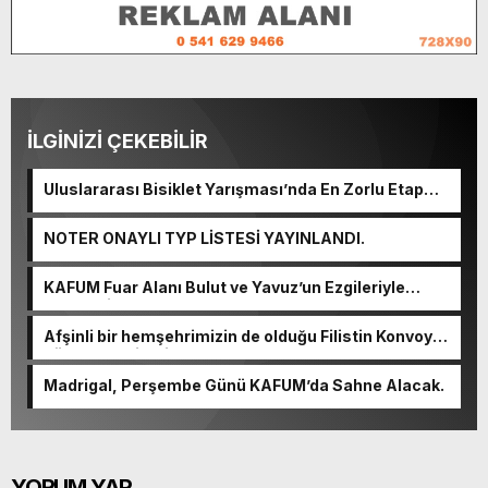
İLGİNİZİ ÇEKEBİLİR
Uluslararası Bisiklet Yarışması’nda En Zorlu Etap
Tamamlandı.
NOTER ONAYLI TYP LİSTESİ YAYINLANDI.
KAFUM Fuar Alanı Bulut ve Yavuz’un Ezgileriyle
Şenlendi.
Afşinli bir hemşehrimizin de olduğu Filistin Konvoyu,
güçlenerek ilerliyor.
Madrigal, Perşembe Günü KAFUM’da Sahne Alacak.
YORUM YAP