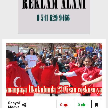
Sosyal
0
0
Medya