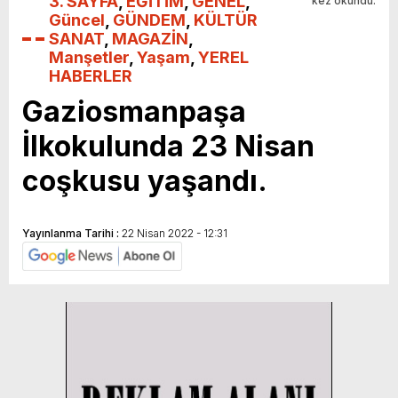
3. SAYFA
,
EĞİTİM
,
GENEL
,
kez okundu.
Güncel
,
GÜNDEM
,
KÜLTÜR
SANAT
,
MAGAZİN
,
Manşetler
,
Yaşam
,
YEREL
HABERLER
Gaziosmanpaşa
İlkokulunda 23 Nisan
coşkusu yaşandı.
Yayınlanma Tarihi :
22 Nisan 2022 - 12:31