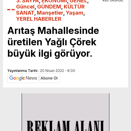
3. SAYFA
,
EKONOMİ
,
GENEL
,
kez okundu.
Güncel
,
GÜNDEM
,
KÜLTÜR
SANAT
,
Manşetler
,
Yaşam
,
YEREL HABERLER
Arıtaş Mahallesinde
üretilen Yağlı Çörek
büyük ilgi görüyor.
Yayınlanma Tarihi :
20 Nisan 2022 - 8:00