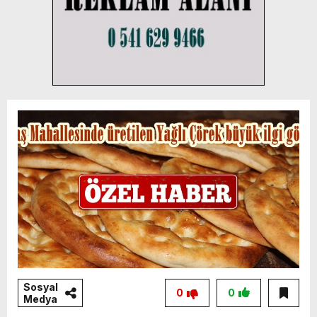
Sosyal
0
0
Medya