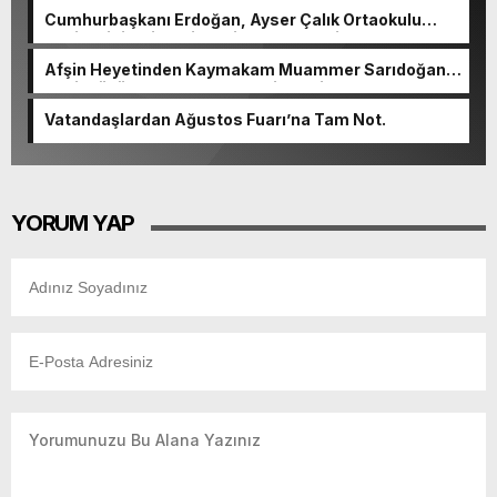
Cumhurbaşkanı Erdoğan, Ayser Çalık Ortaokulu
Şehitlerinin Aileleriyle Bir Araya Geldi.
Afşin Heyetinden Kaymakam Muammer Sarıdoğan’a
Beşikdüzü’nde hayırlı olsun ziyareti.
Vatandaşlardan Ağustos Fuarı’na Tam Not.
YORUM YAP