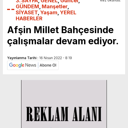
3. SAYFA
,
GENEL
,
Güncel
,
kez okundu.
GÜNDEM
,
Manşetler
,
SİYASET
,
Yaşam
,
YEREL
HABERLER
Afşin Millet Bahçesinde
çalışmalar devam ediyor.
Yayınlanma Tarihi :
16 Nisan 2022 - 8:19