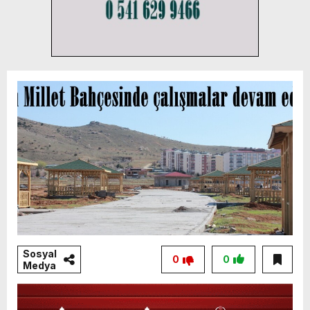
Sosyal
0
0
Medya