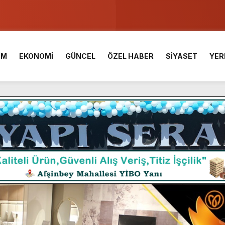
u ve Meslek Yüksek Okulunda görev değişimi!
 Üniversite Hazırlık Kursu başvurularında son gün 7 Ağustos.
İM
EKONOMİ
GÜNCEL
ÖZEL HABER
SİYASET
YER
ışması’nda En Zorlu Etap Tamamlandı.
TESİ YAYINLANDI.
e Yavuz’un Ezgileriyle Şenlendi.
de olduğu Filistin Konvoyu, güçlenerek ilerliyor.
ü KAFUM’da Sahne Alacak.
ç Birliği.