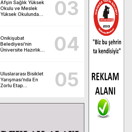
03
Afşin Sağlık Yüksek
Okulu ve Meslek
Yüksek Okulunda
görev değişimi!
04
Onikişubat
Belediyesi’nin
Üniversite Hazırlık
Kursu başvurularında
son gün 7 Ağustos.
05
Uluslararası Bisiklet
Yarışması’nda En
Zorlu Etap
Tamamlandı.