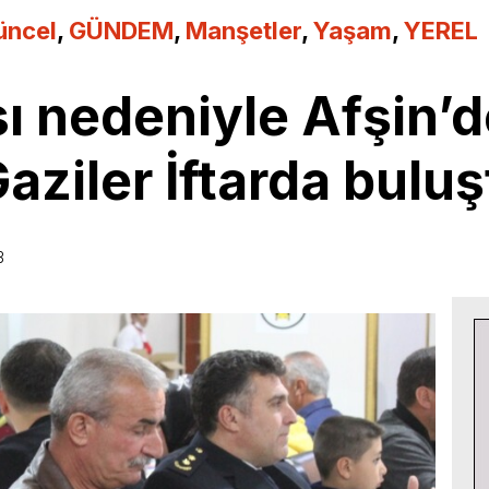
üncel
,
GÜNDEM
,
Manşetler
,
Yaşam
,
YEREL
sı nedeniyle Afşin’d
Gaziler İftarda buluş
3