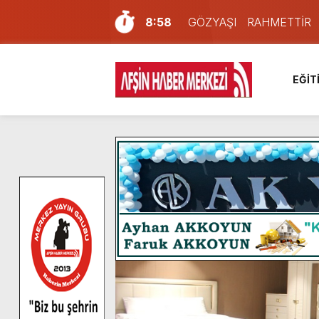
8:58
GÖZYAŞI RAHMETTİR
7:57
Afşin Sağlık Yüksek Okul
6:31
Onikişubat Belediyesi’nin
EĞİT
16:10
Uluslararası Bisiklet Yar
13:27
NOTER ONAYLI TYP LİS
11:22
KAFUM Fuar Alanı Bulut v
8:06
Afşinli bir hemşehrimizin 
14:05
Madrigal, Perşembe Gün
7:39
KEDİNİZ Mİ VAR?
4:58
İklim Dirençli Tarım İçin Gü