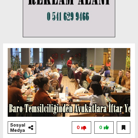
Sosyal
0
0
Medya