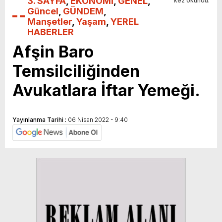
3. SAYFA
,
EKONOMİ
,
GENEL
,
kez okundu.
Güncel
,
GÜNDEM
,
Manşetler
,
Yaşam
,
YEREL
HABERLER
Afşin Baro
Temsilciliğinden
Avukatlara İftar Yemeği.
Yayınlanma Tarihi :
06 Nisan 2022 - 9:40