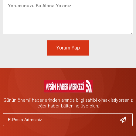
Yorum Yap
Günün önemli haberlerinden anında bilgi sahibi olmak istiyorsanız
eğer haber bültenine üye olun.