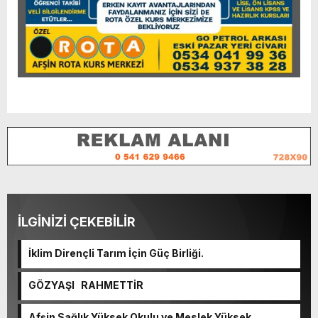
İLGİNİZİ ÇEKEBİLİR
İklim Dirençli Tarım İçin Güç Birliği.
GÖZYAŞI RAHMETTİR
Afşin Sağlık Yüksek Okulu ve Meslek Yüksek