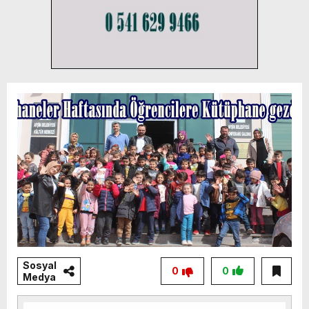
Sosyal
0
0
Medya