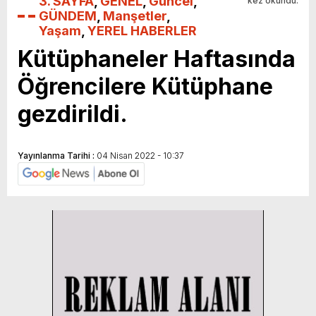
3. SAYFA
,
GENEL
,
Güncel
,
kez okundu.
GÜNDEM
,
Manşetler
,
Yaşam
,
YEREL HABERLER
Kütüphaneler Haftasında
Öğrencilere Kütüphane
gezdirildi.
Yayınlanma Tarihi :
04 Nisan 2022 - 10:37