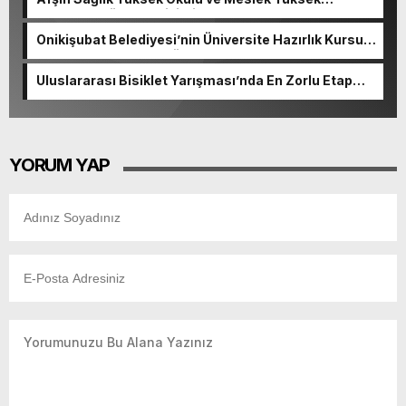
Okulunda görev değişimi!
Onikişubat Belediyesi’nin Üniversite Hazırlık Kursu
başvurularında son gün 7 Ağustos.
Uluslararası Bisiklet Yarışması’nda En Zorlu Etap
Tamamlandı.
YORUM YAP