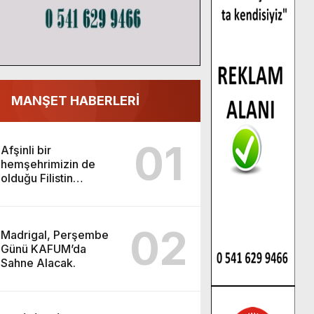
MANŞET HABERLERİ
01
Afşinli bir
hemşehrimizin de
olduğu Filistin
Konvoyu, güçlenerek
ilerliyor.
02
Madrigal, Perşembe
Günü KAFUM’da
Sahne Alacak.