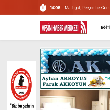
14:05
Madrigal, Perşembe Gün
7:39
KEDİNİZ Mİ VAR?
7:27
Cumhurbaşkanı Erdoğan, Ay
EĞİT
13:57
Afşin Heyetinden Kaymak
10:34
Vatandaşlardan Ağustos 
16:48
Pusula Maraş Kamplarında
16:46
Pusula Maraş’ın Akademik
9:47
Afşin’de Orjinal deri işçil
8:37
Başkan Furkan Kılınç: “Bu
8:06
Afşinli bir hemşehrimizin 