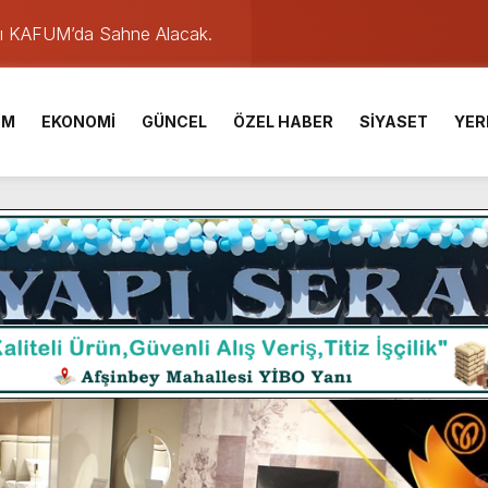
ü KAFUM’da Sahne Alacak.
ser Çalık Ortaokulu Şehitlerinin Aileleriyle Bir Araya Geldi.
İM
EKONOMİ
GÜNCEL
ÖZEL HABER
SİYASET
YER
am Muammer Sarıdoğan’a Beşikdüzü’nde hayırlı olsun ziyareti
Fuarı’na Tam Not.
 2 Bin Genç Doğa ve Bilimle Buluştu.
 Desteği Türkiye Derecesi Getirdi.
iği hediyelik eşya satışı Yunus Dağdelen tarafından yaşatılıyor.
 birliktelik, Afşin Spor’un en büyük gücüdür.”
de olduğu Filistin Konvoyu, güçlenerek ilerliyor.