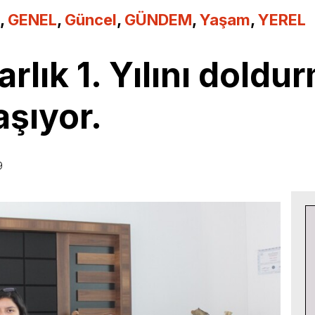
,
GENEL
,
Güncel
,
GÜNDEM
,
Yaşam
,
YEREL
lık 1. Yılını doldur
şıyor.
9