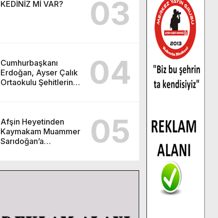
03
KEDİNİZ Mİ VAR?
04
Cumhurbaşkanı
Erdoğan, Ayser Çalık
Ortaokulu Şehitlerinin
Aileleriyle Bir Araya
Geldi.
05
Afşin Heyetinden
Kaymakam Muammer
Sarıdoğan’a
Beşikdüzü’nde hayırlı
olsun ziyareti.