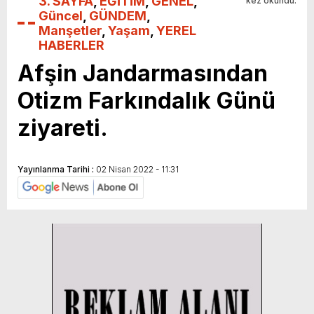
3. SAYFA
,
EĞİTİM
,
GENEL
,
kez okundu.
Güncel
,
GÜNDEM
,
Manşetler
,
Yaşam
,
YEREL
HABERLER
Afşin Jandarmasından
Otizm Farkındalık Günü
ziyareti.
Yayınlanma Tarihi :
02 Nisan 2022 - 11:31