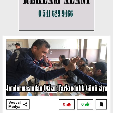
Sosyal
0
0
Medya