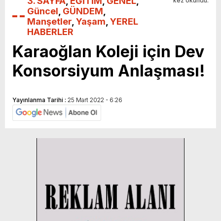
3. SAYFA
,
EĞİTİM
,
GENEL
,
kez okundu.
Güncel
,
GÜNDEM
,
Manşetler
,
Yaşam
,
YEREL
HABERLER
Karaoğlan Koleji için Dev
Konsorsiyum Anlaşması!
Yayınlanma Tarihi :
25 Mart 2022 - 6:26