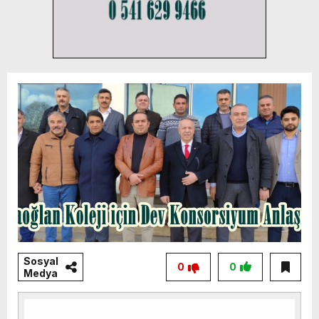
Sosyal
0
0
Medya