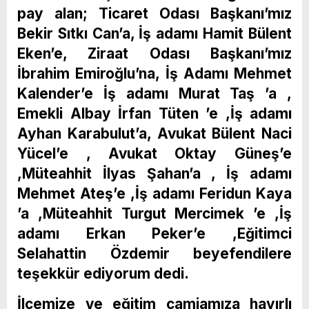
pay alan; Ticaret Odası Başkanı’mız
Bekir Sıtkı Can’a, İş adamı Hamit Bülent
Eken’e, Ziraat Odası Başkanı’mız
İbrahim Emiroğlu’na, İş Adamı Mehmet
Kalender’e İş adamı Murat Taş ’a ,
Emekli Albay İrfan Tüten ’e ,İş adamı
Ayhan Karabulut’a, Avukat Bülent Naci
Yücel’e , Avukat Oktay Güneş’e
,Müteahhit İlyas Şahan’a , İş adamı
Mehmet Ateş’e ,İş adamı Feridun Kaya
’a ,Müteahhit Turgut Mercimek ’e ,İş
adamı Erkan Peker’e ,Eğitimci
Selahattin Özdemir beyefendilere
teşekkür ediyorum dedi.
İlçemize ve eğitim camiamıza hayırlı