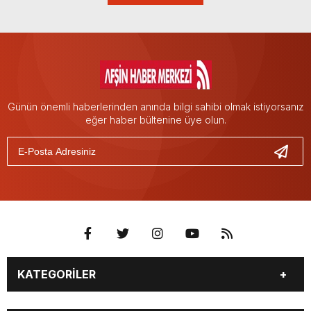
Günün önemli haberlerinden anında bilgi sahibi olmak istiyorsanız
eğer haber bültenine üye olun.
KATEGORİLER
EĞİTİM
EKONOMİ