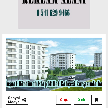
Sosyal
0
0
Medya