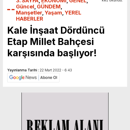
3. SAYFA
,
EKONOMİ
,
GENEL
,
kez okundu.
Güncel
,
GÜNDEM
,
Manşetler
,
Yaşam
,
YEREL
HABERLER
Kale İnşaat Dördüncü
Etap Millet Bahçesi
karşısında başlıyor!
Yayınlanma Tarihi :
22 Mart 2022 - 6:43