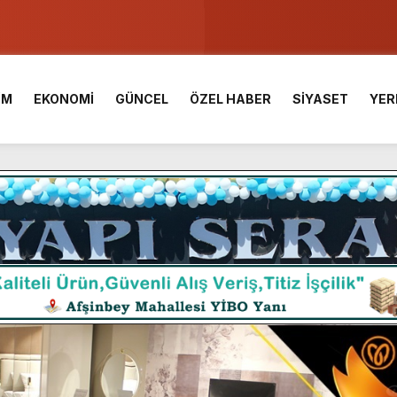
u ve Meslek Yüksek Okulunda görev değişimi!
 Üniversite Hazırlık Kursu başvurularında son gün 7 Ağustos.
İM
EKONOMİ
GÜNCEL
ÖZEL HABER
SİYASET
YER
ışması’nda En Zorlu Etap Tamamlandı.
TESİ YAYINLANDI.
e Yavuz’un Ezgileriyle Şenlendi.
de olduğu Filistin Konvoyu, güçlenerek ilerliyor.
ü KAFUM’da Sahne Alacak.
ç Birliği.