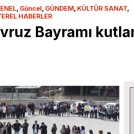
ENEL
,
Güncel
,
GÜNDEM
,
KÜLTÜR SANAT
,
YEREL HABERLER
vruz Bayramı kutla