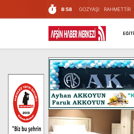
8:58
GÖZYAŞI RAHMETTİR
7:57
Afşin Sağlık Yüksek Okul
6:31
Onikişubat Belediyesi’nin
EĞİT
16:10
Uluslararası Bisiklet Yar
13:27
NOTER ONAYLI TYP LİS
11:22
KAFUM Fuar Alanı Bulut v
8:06
Afşinli bir hemşehrimizin 
14:05
Madrigal, Perşembe Gün
7:39
KEDİNİZ Mİ VAR?
4:58
İklim Dirençli Tarım İçin Gü