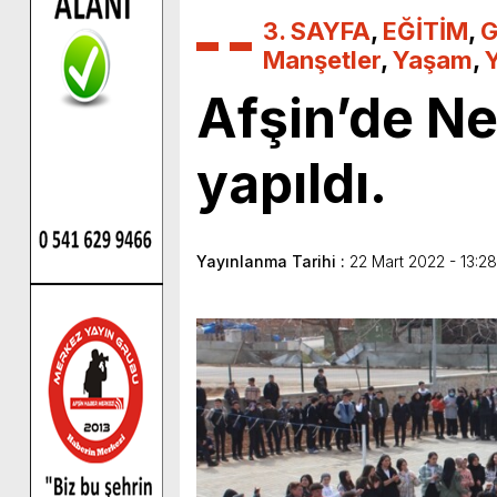
3. SAYFA
,
EĞİTİM
,
G
Manşetler
,
Yaşam
,
Afşin’de Ne
yapıldı.
Yayınlanma Tarihi :
22 Mart 2022 - 13:28