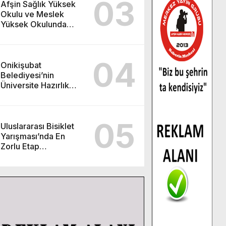
03
Afşin Sağlık Yüksek
Okulu ve Meslek
Yüksek Okulunda
görev değişimi!
04
Onikişubat
Belediyesi’nin
Üniversite Hazırlık
Kursu başvurularında
son gün 7 Ağustos.
05
Uluslararası Bisiklet
Yarışması’nda En
Zorlu Etap
Tamamlandı.