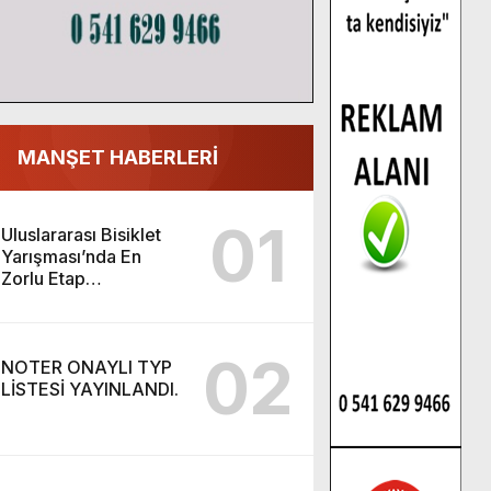
MANŞET HABERLERİ
01
Uluslararası Bisiklet
Yarışması’nda En
Zorlu Etap
Tamamlandı.
02
NOTER ONAYLI TYP
LİSTESİ YAYINLANDI.