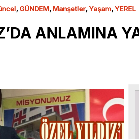
üncel
,
GÜNDEM
,
Manşetler
,
Yaşam
,
YEREL
Z’DA ANLAMINA YA