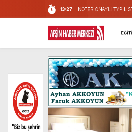
13:27
NOTER ONAYLI TYP LİS
11:22
KAFUM Fuar Alanı Bulut v
8:06
Afşinli bir hemşehrimizin 
EĞİT
14:05
Madrigal, Perşembe Gün
7:39
KEDİNİZ Mİ VAR?
7:27
Cumhurbaşkanı Erdoğan, Ay
13:57
Afşin Heyetinden Kaymak
10:34
Vatandaşlardan Ağustos 
16:48
Pusula Maraş Kamplarında
16:10
Uluslararası Bisiklet Yar