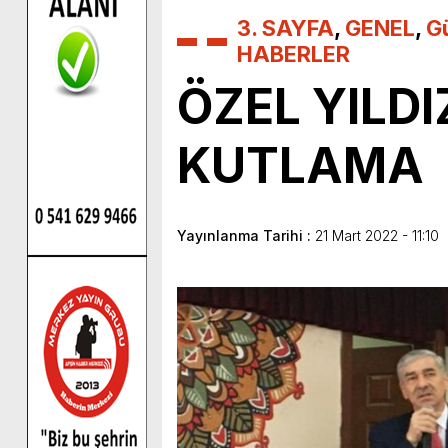
3. SAYFA
,
GENEL
,
G
HABERLER
ÖZEL YILDI
KUTLAMA
Yayınlanma Tarihi :
21 Mart 2022 - 11:10