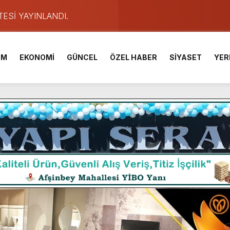
TESİ YAYINLANDI.
e Yavuz’un Ezgileriyle Şenlendi.
de olduğu Filistin Konvoyu, güçlenerek ilerliyor.
İM
EKONOMİ
GÜNCEL
ÖZEL HABER
SİYASET
YER
ü KAFUM’da Sahne Alacak.
ser Çalık Ortaokulu Şehitlerinin Aileleriyle Bir Araya Geldi.
am Muammer Sarıdoğan’a Beşikdüzü’nde hayırlı olsun ziyareti
Fuarı’na Tam Not.
 2 Bin Genç Doğa ve Bilimle Buluştu.
ışması’nda En Zorlu Etap Tamamlandı.