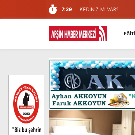
7:39
KEDİNİZ Mİ VAR?
7:27
Cumhurbaşkanı Erdoğan, Ay
13:57
Afşin Heyetinden Kaymak
EĞİT
10:34
Vatandaşlardan Ağustos 
16:48
Pusula Maraş Kamplarında
16:46
Pusula Maraş’ın Akademik
9:47
Afşin’de Orjinal deri işçil
8:37
Başkan Furkan Kılınç: “Bu
4:28
Başkan Görgel, Kahramanm
14:05
Madrigal, Perşembe Gün