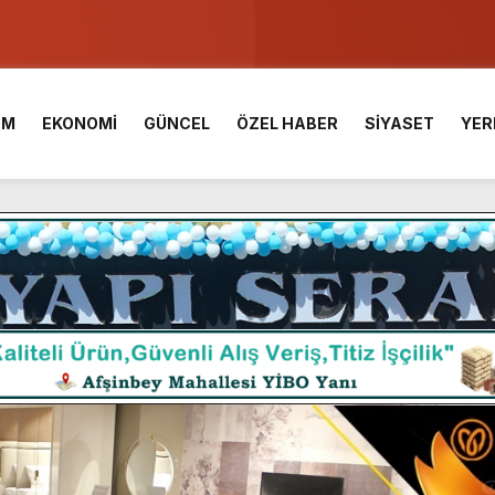
ser Çalık Ortaokulu Şehitlerinin Aileleriyle Bir Araya Geldi.
am Muammer Sarıdoğan’a Beşikdüzü’nde hayırlı olsun ziyareti
İM
EKONOMİ
GÜNCEL
ÖZEL HABER
SİYASET
YER
Fuarı’na Tam Not.
 2 Bin Genç Doğa ve Bilimle Buluştu.
 Desteği Türkiye Derecesi Getirdi.
iği hediyelik eşya satışı Yunus Dağdelen tarafından yaşatılıyor.
 birliktelik, Afşin Spor’un en büyük gücüdür.”
araş Kalesinde çalışmaları yerinde inceledi.
ü KAFUM’da Sahne Alacak.