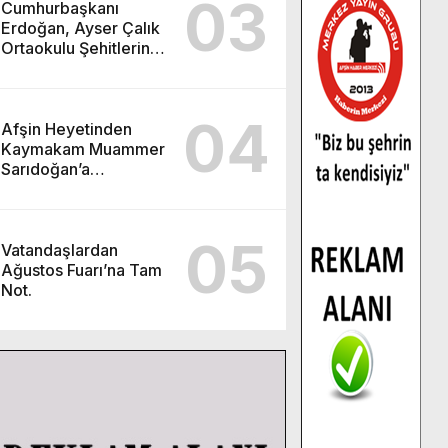
03
Cumhurbaşkanı
Erdoğan, Ayser Çalık
Ortaokulu Şehitlerinin
Aileleriyle Bir Araya
Geldi.
04
Afşin Heyetinden
Kaymakam Muammer
Sarıdoğan’a
Beşikdüzü’nde hayırlı
olsun ziyareti.
05
Vatandaşlardan
Ağustos Fuarı’na Tam
Not.