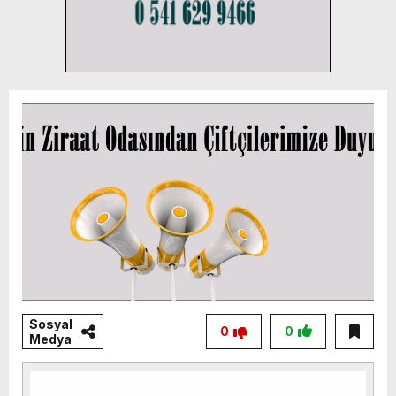
Sosyal
0
0
Medya