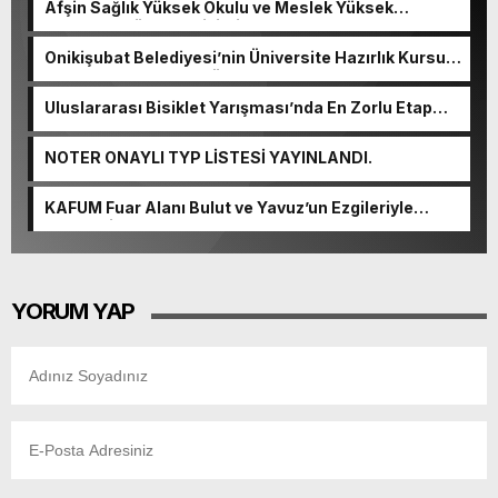
Afşin Sağlık Yüksek Okulu ve Meslek Yüksek
Okulunda görev değişimi!
Onikişubat Belediyesi’nin Üniversite Hazırlık Kursu
başvurularında son gün 7 Ağustos.
Uluslararası Bisiklet Yarışması’nda En Zorlu Etap
Tamamlandı.
NOTER ONAYLI TYP LİSTESİ YAYINLANDI.
KAFUM Fuar Alanı Bulut ve Yavuz’un Ezgileriyle
Şenlendi.
YORUM YAP