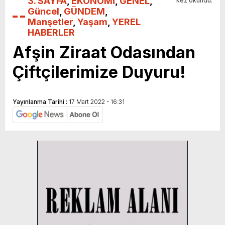
3. SAYFA
,
EKONOMİ
,
GENEL
,
kez okundu.
Güncel
,
GÜNDEM
,
Manşetler
,
Yaşam
,
YEREL
HABERLER
Afşin Ziraat Odasından
Çiftçilerimize Duyuru!
Yayınlanma Tarihi :
17 Mart 2022 - 16:31