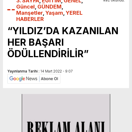
3. SAYFA
,
EĞİTİM
,
GENEL
,
kez okundu.
Güncel
,
GÜNDEM
,
Manşetler
,
Yaşam
,
YEREL
HABERLER
“YILDIZ’DA KAZANILAN
HER BAŞARI
ÖDÜLLENDİRİLİR”
Yayınlanma Tarihi :
14 Mart 2022 - 9:07