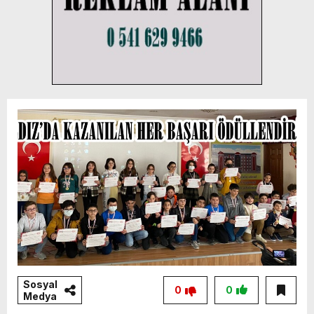
Sosyal
0
0
Medya