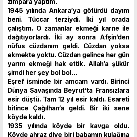
zımpara yaptım.
1945 yılında Ankara’ya götürdü dayım
beni. Tüccar terziydi. İki yıl orada
çalıştım. O zamanlar ekmeği karne ile
dağıtıyorlardı. İki ay sonra Afşin’den
nüfus cüzdanım geldi. Cüzdan yoksa
ekmekte yoktu. Cüzdan gelince her gün
yarım ekmeği hak ettik. Allah’a şükür
şimdi her şey bol bol…
Eşref isminde bir amcam vardı. Birinci
Dünya Savaşında Beyrut’ta Fransızlara
esir düştü. Tam 12 yıl esir kaldı. Esareti
bitince Çağılhan’a geldi. Bir iki sene
köyde kaldı.
1935 yılında köyde bir kavga oldu.
Köyde ahraz diye biri babamın kulağına