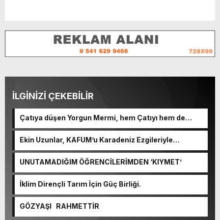
İLGİNİZİ ÇEKEBİLİR
Çatıya düşen Yorgun Mermi, hem Çatıyı hem de
Kulplu Tası delip geçti.
Ekin Uzunlar, KAFUM’u Karadeniz Ezgileriyle
Coşturacak.
UNUTAMADIĞIM ÖĞRENCİLERİMDEN ‘KIYMET’
İklim Dirençli Tarım İçin Güç Birliği.
GÖZYAŞI RAHMETTİR