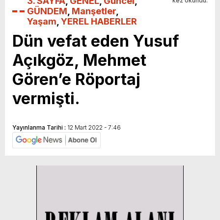
3. SAYFA
,
GENEL
,
Güncel
,
kez okundu.
GÜNDEM
,
Manşetler
,
Yaşam
,
YEREL HABERLER
Dün vefat eden Yusuf
Açıkgöz, Mehmet
Gören’e Röportaj
vermişti.
Yayınlanma Tarihi :
12 Mart 2022 - 7:46