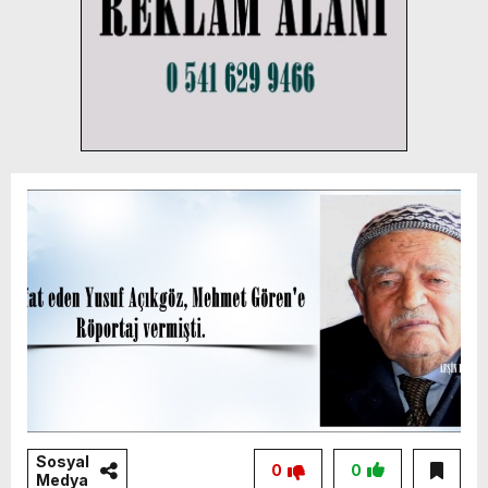
Sosyal
0
0
Medya