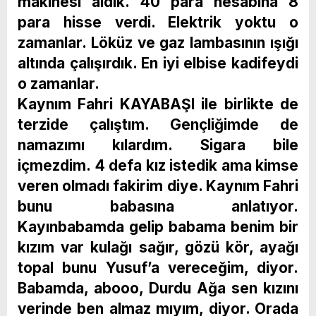
makinesi aldık. 40 para hesabına 8
para hisse verdi. Elektrik yoktu o
zamanlar. Löküz ve gaz lambasının ışığı
altında çalışırdık. En iyi elbise kadifeydi
o zamanlar.
Kaynım Fahri KAYABAŞI ile birlikte de
terzide çalıştım. Gençliğimde de
namazımı kılardım. Sigara bile
içmezdim. 4 defa kız istedik ama kimse
veren olmadı fakirim diye. Kaynım Fahri
bunu babasına anlatıyor.
Kayınbabamda gelip babama benim bir
kızım var kulağı sağır, gözü kör, ayağı
topal bunu Yusuf’a vereceğim, diyor.
Babamda, abooo, Durdu Ağa sen kızını
verinde ben almaz mıyım, diyor. Orada