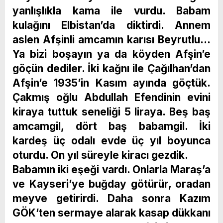
yanlışlıkla kama ile vurdu. Babam
kulağını Elbistan’da diktirdi. Annem
aslen Afşinli amcamın karısı Beyrutlu…
Ya bizi boşayın ya da köyden Afşin’e
göçün dediler. İki kağnı ile Çağılhan’dan
Afşin’e 1935’in Kasım ayında göçtük.
Çakmış oğlu Abdullah Efendinin evini
kiraya tuttuk seneliği 5 liraya. Beş baş
amcamgil, dört baş babamgil. İki
kardeş üç odalı evde üç yıl boyunca
oturdu. On yıl süreyle kiracı gezdik.
Babamın iki eşeği vardı. Onlarla Maraş’a
ve Kayseri’ye buğday götürür, oradan
meyve getirirdi. Daha sonra Kazım
GÖK’ten sermaye alarak kasap dükkanı