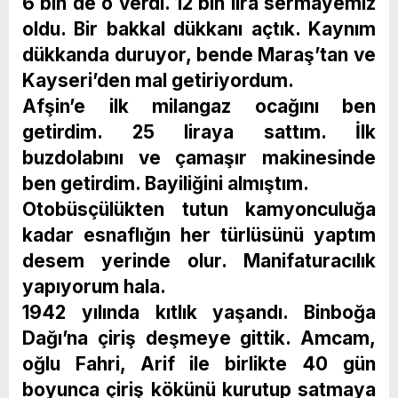
6 bin de o verdi. 12 bin lira sermayemiz
oldu. Bir bakkal dükkanı açtık. Kaynım
dükkanda duruyor, bende Maraş’tan ve
Kayseri’den mal getiriyordum.
Afşin’e ilk milangaz ocağını ben
getirdim. 25 liraya sattım. İlk
buzdolabını ve çamaşır makinesinde
ben getirdim. Bayiliğini almıştım.
Otobüsçülükten tutun kamyonculuğa
kadar esnaflığın her türlüsünü yaptım
desem yerinde olur. Manifaturacılık
yapıyorum hala.
1942 yılında kıtlık yaşandı. Binboğa
Dağı’na çiriş deşmeye gittik. Amcam,
oğlu Fahri, Arif ile birlikte 40 gün
boyunca çiriş kökünü kurutup satmaya