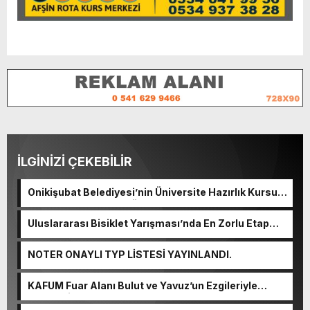
İLGİNİZİ ÇEKEBİLİR
Onikişubat Belediyesi’nin Üniversite Hazırlık Kursu
başvurularında son gün 7 Ağustos.
Uluslararası Bisiklet Yarışması’nda En Zorlu Etap
Tamamlandı.
NOTER ONAYLI TYP LİSTESİ YAYINLANDI.
KAFUM Fuar Alanı Bulut ve Yavuz’un Ezgileriyle
Şenlendi.