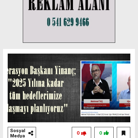
Sosyal
0
0
Medya