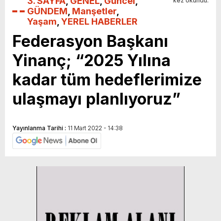
3. SAYFA
,
GENEL
,
Güncel
,
kez okundu.
GÜNDEM
,
Manşetler
,
Yaşam
,
YEREL HABERLER
Federasyon Başkanı
Yinanç; “2025 Yılına
kadar tüm hedeflerimize
ulaşmayı planlıyoruz”
Yayınlanma Tarihi :
11 Mart 2022 - 14:38