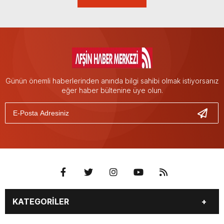
Günün önemli haberlerinden anında bilgi sahibi olmak istiyorsanız
eğer haber bültenine üye olun.
KATEGORİLER