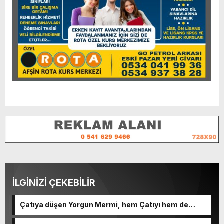
İLGİNİZİ ÇEKEBİLİR
Çatıya düşen Yorgun Mermi, hem Çatıyı hem de
Kulplu Tası delip geçti.