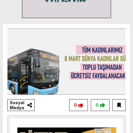
Sosyal
0
0
Medya