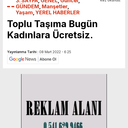
3. SAYFA
,
GENEL
,
Güncel
,
kez okundu.
GÜNDEM
,
Manşetler
,
Yaşam
,
YEREL HABERLER
Toplu Taşıma Bugün
Kadınlara Ücretsiz.
Yayınlanma Tarihi :
08 Mart 2022 - 6:25