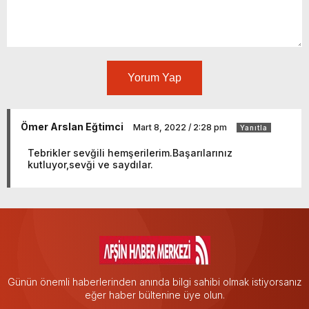
Yorum Yap
Ömer Arslan Eğtimci
Mart 8, 2022 / 2:28 pm
Yanıtla
Tebrikler sevğili hemşerilerim.Başarılarınız
kutluyor,sevği ve saydılar.
Günün önemli haberlerinden anında bilgi sahibi olmak istiyorsanız
eğer haber bültenine üye olun.