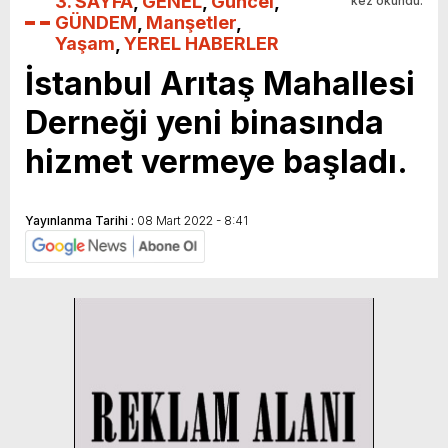
3. SAYFA
,
GENEL
,
Güncel
,
kez okundu.
GÜNDEM
,
Manşetler
,
Yaşam
,
YEREL HABERLER
İstanbul Arıtaş Mahallesi
Derneği yeni binasında
hizmet vermeye başladı.
Yayınlanma Tarihi :
08 Mart 2022 - 8:41