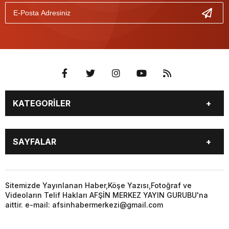
KATEGORİLER
EĞİTİM
EKONOMİ
SAYFALAR
GÜNCEL
ÖZEL HABER
SİYASET
YEREL HABERLER
EĞİTİM
EKONOMİ
KÜNYE
…
GÜNCEL
ÖZEL HABER
Sitemizde Yayınlanan Haber,Köşe Yazısı,Fotoğraf ve
3. SAYFA
KÜLTÜR
Videoların Telif Hakları AFŞİN MERKEZ YAYIN GURUBU'na
SİYASET
YEREL HABERLER
aittir. e-mail: afsinhabermerkezi@gmail.com
SANAT
KÜNYE
…
BİYOGRAFİ
DÜNYA