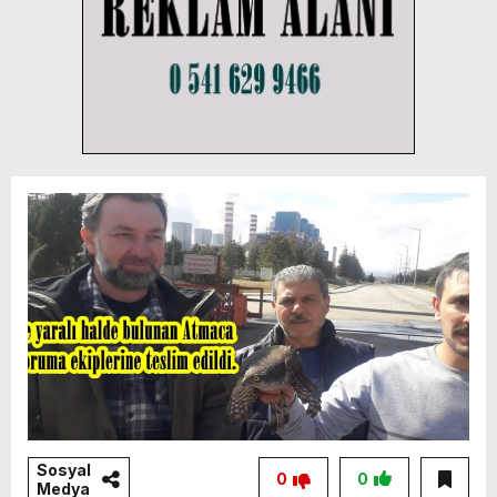
Sosyal
0
0
Medya