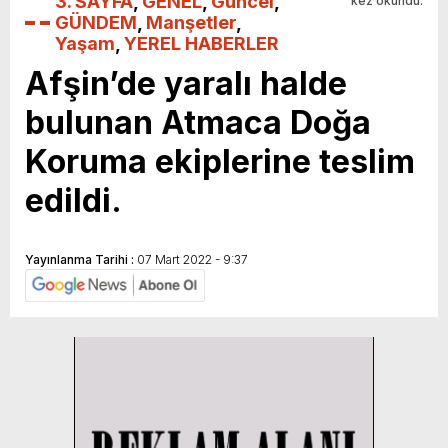
3. SAYFA
,
GENEL
,
Güncel
,
kez okundu.
GÜNDEM
,
Manşetler
,
Yaşam
,
YEREL HABERLER
Afşin’de yaralı halde
bulunan Atmaca Doğa
Koruma ekiplerine teslim
edildi.
Yayınlanma Tarihi :
07 Mart 2022 - 9:37