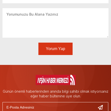
Yorum Yap
Günün önemli haberlerinden anında bilgi sahibi olmak istiyorsanız
eğer haber bültenine üye olun.