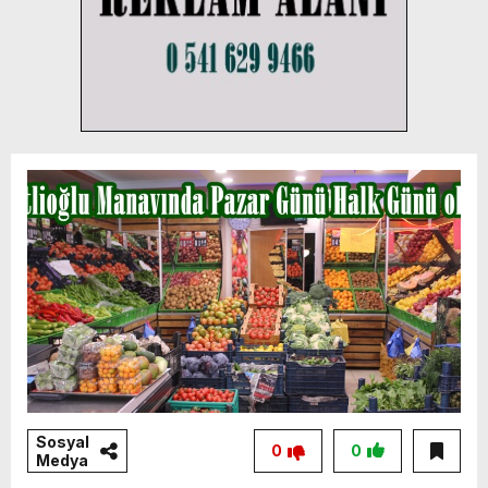
Sosyal
0
0
Medya