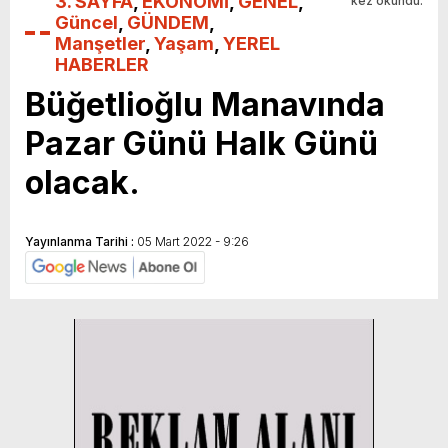
3. SAYFA
,
EKONOMİ
,
GENEL
,
kez okundu.
Güncel
,
GÜNDEM
,
Manşetler
,
Yaşam
,
YEREL
HABERLER
Büğetlioğlu Manavında
Pazar Günü Halk Günü
olacak.
Yayınlanma Tarihi :
05 Mart 2022 - 9:26