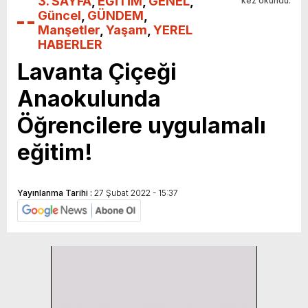
3. SAYFA
,
EĞİTİM
,
GENEL
,
kez okundu.
Güncel
,
GÜNDEM
,
Manşetler
,
Yaşam
,
YEREL
HABERLER
Lavanta Çiçeği
Anaokulunda
Öğrencilere uygulamalı
eğitim!
Yayınlanma Tarihi :
27 Şubat 2022 - 15:37