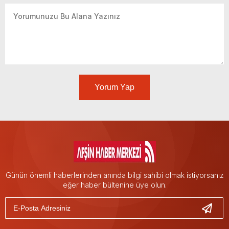
Yorum Yap
Günün önemli haberlerinden anında bilgi sahibi olmak istiyorsanız
eğer haber bültenine üye olun.