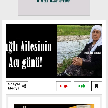
Sosyal
0
0
Medya