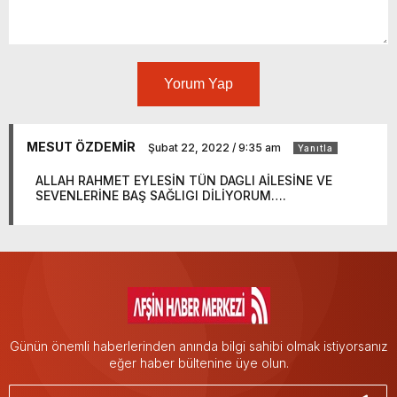
Yorum Yap
MESUT ÖZDEMİR
Şubat 22, 2022 / 9:35 am
Yanıtla
ALLAH RAHMET EYLESİN TÜN DAGLI AİLESİNE VE
SEVENLERİNE BAŞ SAĞLIGI DİLİYORUM….
Günün önemli haberlerinden anında bilgi sahibi olmak istiyorsanız
eğer haber bültenine üye olun.