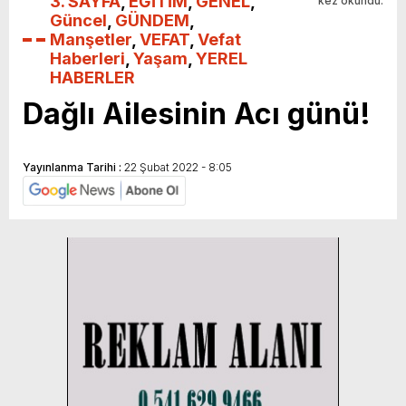
3. SAYFA
,
EĞİTİM
,
GENEL
,
kez okundu.
Güncel
,
GÜNDEM
,
Manşetler
,
VEFAT
,
Vefat
Haberleri
,
Yaşam
,
YEREL
HABERLER
Dağlı Ailesinin Acı günü!
Yayınlanma Tarihi :
22 Şubat 2022 - 8:05