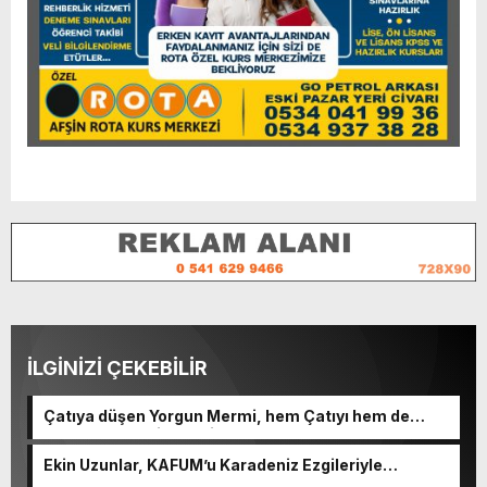
İLGİNİZİ ÇEKEBİLİR
Çatıya düşen Yorgun Mermi, hem Çatıyı hem de
Kulplu Tası delip geçti.
Ekin Uzunlar, KAFUM’u Karadeniz Ezgileriyle
Coşturacak.