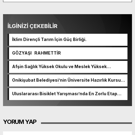
İLGİNİZİ ÇEKEBİLİR
İklim Dirençli Tarım İçin Güç Birliği.
GÖZYAŞI RAHMETTİR
Afşin Sağlık Yüksek Okulu ve Meslek Yüksek
Okulunda görev değişimi!
Onikişubat Belediyesi’nin Üniversite Hazırlık Kursu
başvurularında son gün 7 Ağustos.
Uluslararası Bisiklet Yarışması’nda En Zorlu Etap
Tamamlandı.
YORUM YAP