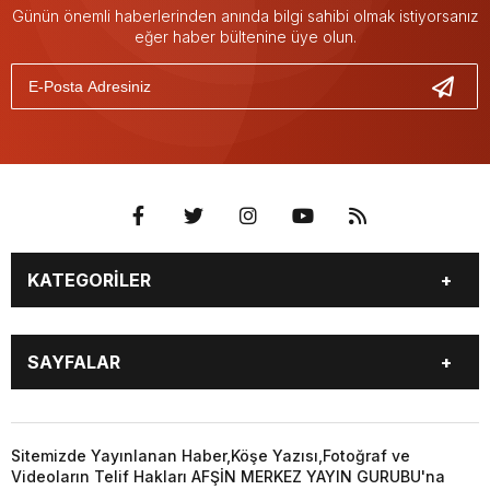
Günün önemli haberlerinden anında bilgi sahibi olmak istiyorsanız
eğer haber bültenine üye olun.
KATEGORİLER
EĞİTİM
EKONOMİ
SAYFALAR
GÜNCEL
ÖZEL HABER
SİYASET
YEREL HABERLER
EĞİTİM
EKONOMİ
KÜNYE
…
GÜNCEL
ÖZEL HABER
Sitemizde Yayınlanan Haber,Köşe Yazısı,Fotoğraf ve
3. SAYFA
KÜLTÜR
Videoların Telif Hakları AFŞİN MERKEZ YAYIN GURUBU'na
SİYASET
YEREL HABERLER