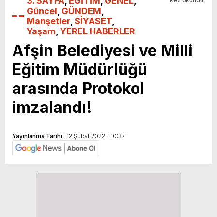
3. SAYFA
,
EĞİTİM
,
GENEL
,
kez okundu.
Güncel
,
GÜNDEM
,
Manşetler
,
SİYASET
,
Yaşam
,
YEREL HABERLER
Afşin Belediyesi ve Milli
Eğitim Müdürlüğü
arasında Protokol
imzalandı!
Yayınlanma Tarihi :
12 Şubat 2022 - 10:37