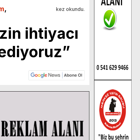
m
,
kez okundu.
in ihtiyacı
 ediyoruz”