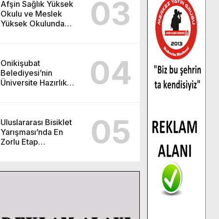
03
Afşin Sağlık Yüksek
Okulu ve Meslek
Yüksek Okulunda
görev değişimi!
04
Onikişubat
Belediyesi’nin
Üniversite Hazırlık
Kursu başvurularında
son gün 7 Ağustos.
05
Uluslararası Bisiklet
Yarışması’nda En
Zorlu Etap
Tamamlandı.