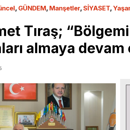
üncel
,
GÜNDEM
,
Manşetler
,
SİYASET
,
Yaşa
t Tıraş; “Bölgemiz
mları almaya devam
5