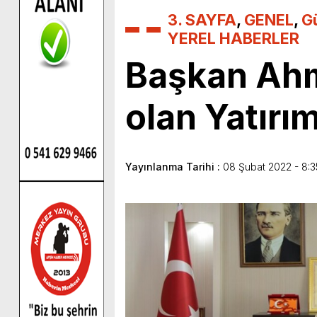
3. SAYFA
,
GENEL
,
G
YEREL HABERLER
Başkan Ahme
olan Yatırı
Yayınlanma Tarihi :
08 Şubat 2022 - 8:3