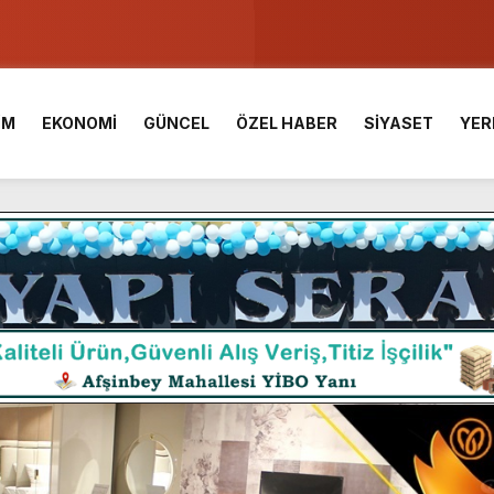
u ve Meslek Yüksek Okulunda görev değişimi!
 Üniversite Hazırlık Kursu başvurularında son gün 7 Ağustos.
İM
EKONOMİ
GÜNCEL
ÖZEL HABER
SİYASET
YER
ışması’nda En Zorlu Etap Tamamlandı.
TESİ YAYINLANDI.
e Yavuz’un Ezgileriyle Şenlendi.
de olduğu Filistin Konvoyu, güçlenerek ilerliyor.
ü KAFUM’da Sahne Alacak.
ç Birliği.