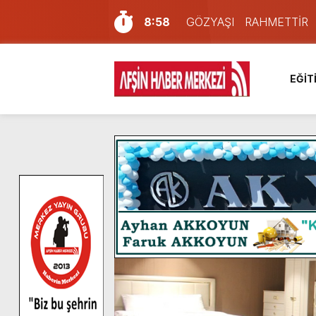
8:58
GÖZYAŞI RAHMETTİR
7:57
Afşin Sağlık Yüksek Okul
6:31
Onikişubat Belediyesi’nin
EĞİT
16:10
Uluslararası Bisiklet Yar
13:27
NOTER ONAYLI TYP LİS
11:22
KAFUM Fuar Alanı Bulut v
8:06
Afşinli bir hemşehrimizin 
14:05
Madrigal, Perşembe Gün
7:39
KEDİNİZ Mİ VAR?
4:58
İklim Dirençli Tarım İçin Gü