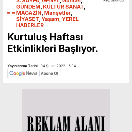
3. SAYFA
,
GENEL
,
Güncel
,
kez okundu.
GÜNDEM
,
KÜLTÜR SANAT
,
MAGAZİN
,
Manşetler
,
SİYASET
,
Yaşam
,
YEREL
HABERLER
Kurtuluş Haftası
Etkinlikleri Başlıyor.
Yayınlanma Tarihi :
04 Şubat 2022 - 6:34