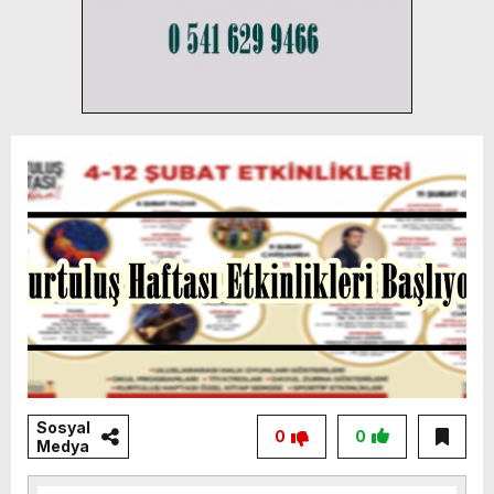
Sosyal
0
0
Medya