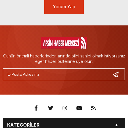
Yorum Yap
Günün önemli haberlerinden anında bilgi sahibi olmak istiyorsanız
eğer haber bültenine üye olun.
KATEGORİLER