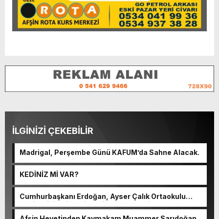
İLGİNİZİ ÇEKEBİLİR
Madrigal, Perşembe Günü KAFUM’da Sahne Alacak.
KEDİNİZ Mİ VAR?
Cumhurbaşkanı Erdoğan, Ayser Çalık Ortaokulu
Şehitlerinin Aileleriyle Bir Araya Geldi.
Afşin Heyetinden Kaymakam Muammer Sarıdoğan’a