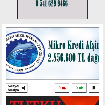
Sosyal
0
0
Medya