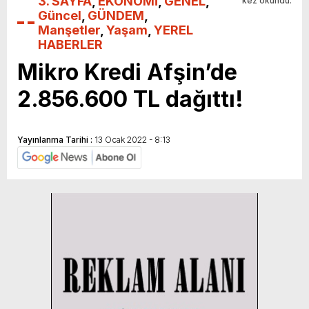
3. SAYFA
,
EKONOMİ
,
GENEL
,
kez okundu.
Güncel
,
GÜNDEM
,
Manşetler
,
Yaşam
,
YEREL
HABERLER
Mikro Kredi Afşin’de
2.856.600 TL dağıttı!
Yayınlanma Tarihi :
13 Ocak 2022 - 8:13