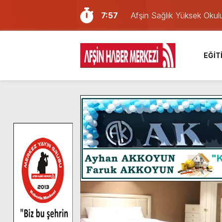
7:57
Afşin Sağlık Yüksek Okul
6:31
Onikişubat Belediyesi’nin
16:10
Uluslararası Bisiklet Yar
EĞİT
13:27
NOTER ONAYLI TYP LİS
11:22
KAFUM Fuar Alanı Bulut v
8:06
Afşinli bir hemşehrimizin 
14:05
Madrigal, Perşembe Gün
7:39
KEDİNİZ Mİ VAR?
7:27
Cumhurbaşkanı Erdoğan, Ay
8:58
GÖZYAŞI RAHMETTİR