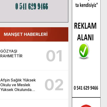
MANŞET HABERLERİ
01
GÖZYAŞI
RAHMETTİR
02
Afşin Sağlık Yüksek
Okulu ve Meslek
Yüksek Okulunda
görev değişimi!