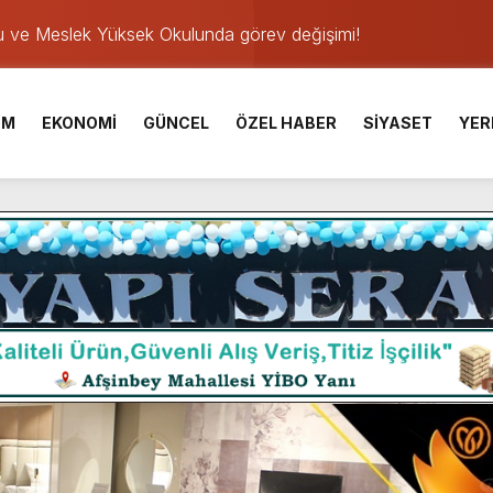
u ve Meslek Yüksek Okulunda görev değişimi!
 Üniversite Hazırlık Kursu başvurularında son gün 7 Ağustos.
ışması’nda En Zorlu Etap Tamamlandı.
İM
EKONOMİ
GÜNCEL
ÖZEL HABER
SİYASET
YER
TESİ YAYINLANDI.
e Yavuz’un Ezgileriyle Şenlendi.
de olduğu Filistin Konvoyu, güçlenerek ilerliyor.
ü KAFUM’da Sahne Alacak.
ser Çalık Ortaokulu Şehitlerinin Aileleriyle Bir Araya Geldi.