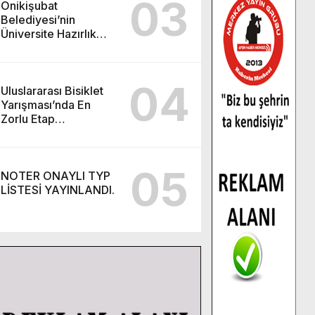
03
Onikişubat
Belediyesi’nin
Üniversite Hazırlık
Kursu başvurularında
son gün 7 Ağustos.
04
Uluslararası Bisiklet
Yarışması’nda En
Zorlu Etap
Tamamlandı.
05
NOTER ONAYLI TYP
LİSTESİ YAYINLANDI.