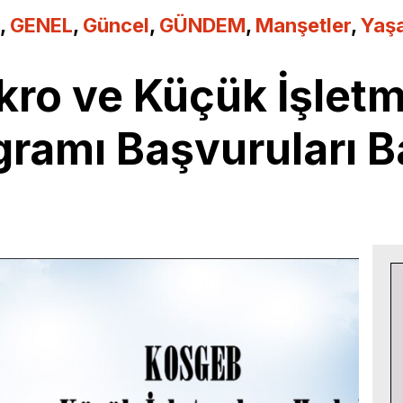
,
GENEL
,
Güncel
,
GÜNDEM
,
Manşetler
,
Yaş
o ve Küçük İşletme
ramı Başvuruları B