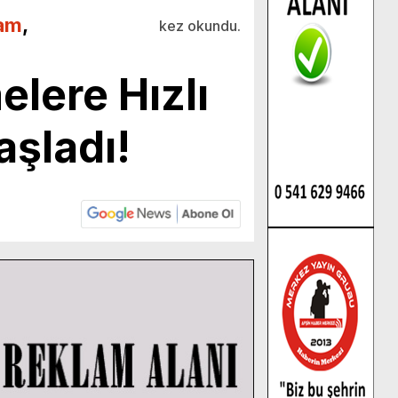
am
,
kez okundu.
lere Hızlı
aşladı!