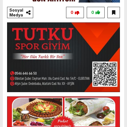
Sosyal
0
0
Medya