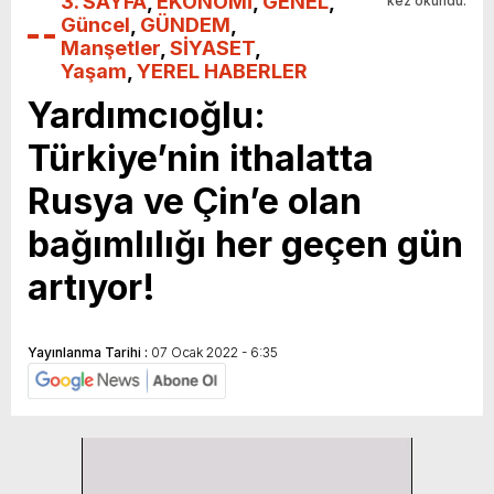
3. SAYFA
,
EKONOMİ
,
GENEL
,
kez okundu.
Güncel
,
GÜNDEM
,
Manşetler
,
SİYASET
,
Yaşam
,
YEREL HABERLER
Yardımcıoğlu:
Türkiye’nin ithalatta
Rusya ve Çin’e olan
bağımlılığı her geçen gün
artıyor!
Yayınlanma Tarihi :
07 Ocak 2022 - 6:35