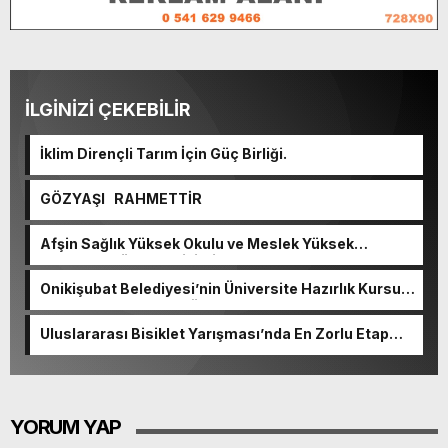
İLGİNİZİ ÇEKEBİLİR
İklim Dirençli Tarım İçin Güç Birliği.
GÖZYAŞI RAHMETTİR
Afşin Sağlık Yüksek Okulu ve Meslek Yüksek
Okulunda görev değişimi!
Onikişubat Belediyesi’nin Üniversite Hazırlık Kursu
başvurularında son gün 7 Ağustos.
Uluslararası Bisiklet Yarışması’nda En Zorlu Etap
Tamamlandı.
YORUM YAP