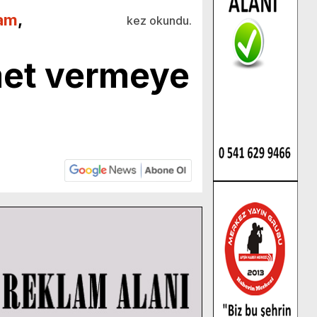
am
,
kez okundu.
met vermeye