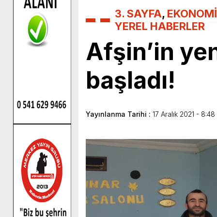
3. SAYFA
,
EKONOMİ
YEREL HABERLER
Afşin’in y
başladı!
Yayınlanma Tarihi :
17 Aralık 2021 - 8:48