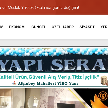
u ve Meslek Yüksek Okulunda görev değişimi!
 Üniversite Hazırlık Kursu başvurularında son gün 7 Ağustos.
ışması’nda En Zorlu Etap Tamamlandı.
İM
EKONOMİ
GÜNCEL
ÖZEL HABER
SİYASET
YER
TESİ YAYINLANDI.
e Yavuz’un Ezgileriyle Şenlendi.
de olduğu Filistin Konvoyu, güçlenerek ilerliyor.
ü KAFUM’da Sahne Alacak.
ser Çalık Ortaokulu Şehitlerinin Aileleriyle Bir Araya Geldi.