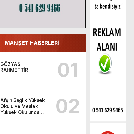
MANŞET HABERLERİ
01
GÖZYAŞI
RAHMETTİR
02
Afşin Sağlık Yüksek
Okulu ve Meslek
Yüksek Okulunda
görev değişimi!