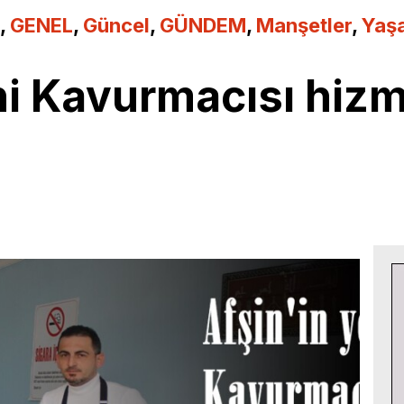
,
GENEL
,
Güncel
,
GÜNDEM
,
Manşetler
,
Yaş
eni Kavurmacısı hiz