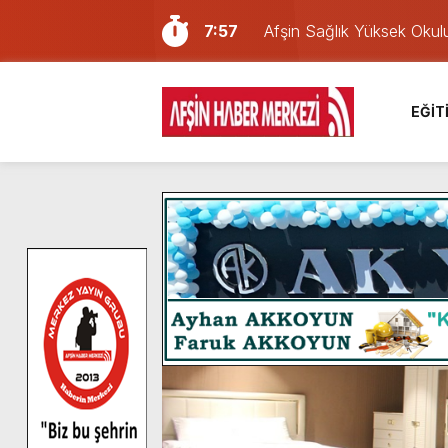
7:57
Afşin Sağlık Yüksek Okul
6:31
Onikişubat Belediyesi’nin
16:10
Uluslararası Bisiklet Yar
EĞİT
13:27
NOTER ONAYLI TYP LİS
11:22
KAFUM Fuar Alanı Bulut v
8:06
Afşinli bir hemşehrimizin 
14:05
Madrigal, Perşembe Gün
7:39
KEDİNİZ Mİ VAR?
7:27
Cumhurbaşkanı Erdoğan, Ay
8:58
GÖZYAŞI RAHMETTİR