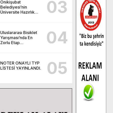
03
Onikişubat
Belediyesi’nin
Üniversite Hazırlık
Kursu başvurularında
son gün 7 Ağustos.
04
Uluslararası Bisiklet
Yarışması’nda En
Zorlu Etap
Tamamlandı.
05
NOTER ONAYLI TYP
LİSTESİ YAYINLANDI.