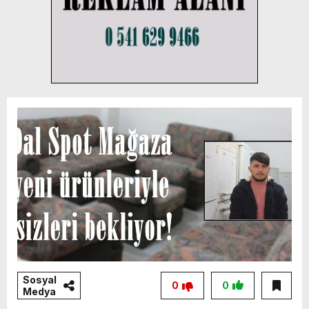
Sosyal
0
0
Medya