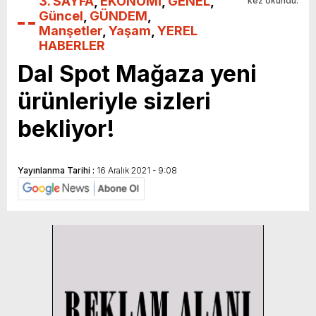
3. SAYFA
,
EKONOMİ
,
GENEL
,
kez okundu.
Güncel
,
GÜNDEM
,
Manşetler
,
Yaşam
,
YEREL
HABERLER
Dal Spot Mağaza yeni
ürünleriyle sizleri
bekliyor!
Yayınlanma Tarihi :
16 Aralık 2021 - 9:08