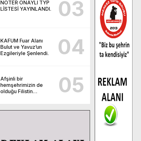
03
NOTER ONAYLI TYP
LİSTESİ YAYINLANDI.
04
KAFUM Fuar Alanı
Bulut ve Yavuz’un
Ezgileriyle Şenlendi.
05
Afşinli bir
hemşehrimizin de
olduğu Filistin
Konvoyu, güçlenerek
ilerliyor.