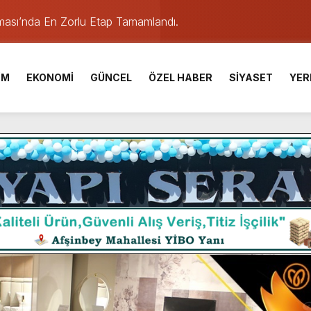
ışması’nda En Zorlu Etap Tamamlandı.
TESİ YAYINLANDI.
e Yavuz’un Ezgileriyle Şenlendi.
İM
EKONOMİ
GÜNCEL
ÖZEL HABER
SİYASET
YER
de olduğu Filistin Konvoyu, güçlenerek ilerliyor.
ü KAFUM’da Sahne Alacak.
ser Çalık Ortaokulu Şehitlerinin Aileleriyle Bir Araya Geldi.
am Muammer Sarıdoğan’a Beşikdüzü’nde hayırlı olsun ziyareti
Fuarı’na Tam Not.
 Üniversite Hazırlık Kursu başvurularında son gün 7 Ağustos.