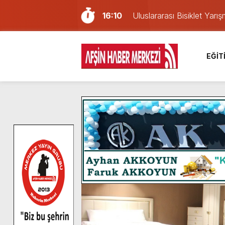
16:10
Uluslararası Bisiklet Yar
13:27
NOTER ONAYLI TYP LİS
11:22
KAFUM Fuar Alanı Bulut v
EĞİT
8:06
Afşinli bir hemşehrimizin 
14:05
Madrigal, Perşembe Gün
7:39
KEDİNİZ Mİ VAR?
7:27
Cumhurbaşkanı Erdoğan, Ay
13:57
Afşin Heyetinden Kaymak
10:34
Vatandaşlardan Ağustos 
6:31
Onikişubat Belediyesi’nin