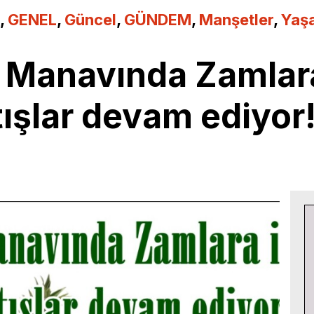
,
GENEL
,
Güncel
,
GÜNDEM
,
Manşetler
,
Yaş
u Manavında Zamlara
tışlar devam ediyor