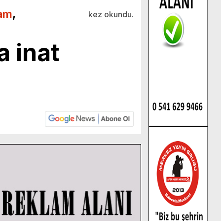
am
,
kez okundu.
 inat
!