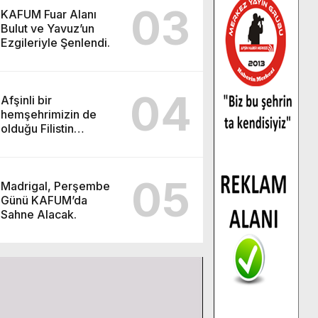
03
KAFUM Fuar Alanı
Bulut ve Yavuz’un
Ezgileriyle Şenlendi.
04
Afşinli bir
hemşehrimizin de
olduğu Filistin
Konvoyu, güçlenerek
ilerliyor.
05
Madrigal, Perşembe
Günü KAFUM’da
Sahne Alacak.