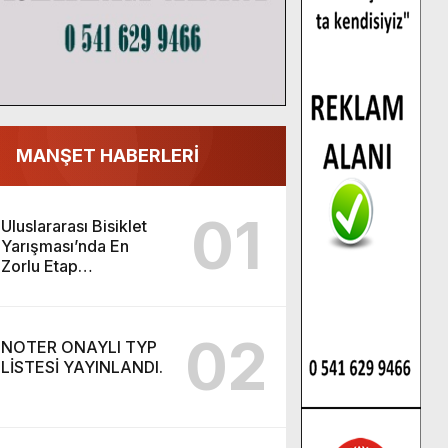
MANŞET HABERLERİ
01
Uluslararası Bisiklet
Yarışması’nda En
Zorlu Etap
Tamamlandı.
02
NOTER ONAYLI TYP
LİSTESİ YAYINLANDI.