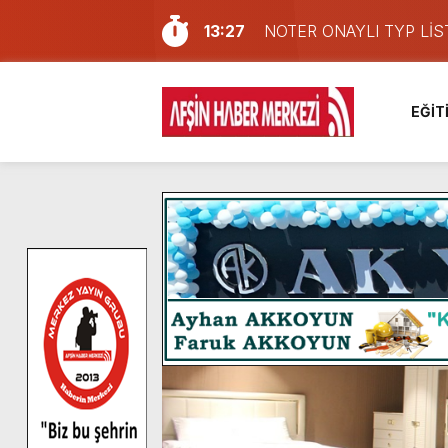
13:27
NOTER ONAYLI TYP LİS
11:22
KAFUM Fuar Alanı Bulut v
8:06
Afşinli bir hemşehrimizin 
EĞİT
14:05
Madrigal, Perşembe Gün
7:39
KEDİNİZ Mİ VAR?
7:27
Cumhurbaşkanı Erdoğan, Ay
13:57
Afşin Heyetinden Kaymak
10:34
Vatandaşlardan Ağustos 
16:48
Pusula Maraş Kamplarında
16:10
Uluslararası Bisiklet Yar