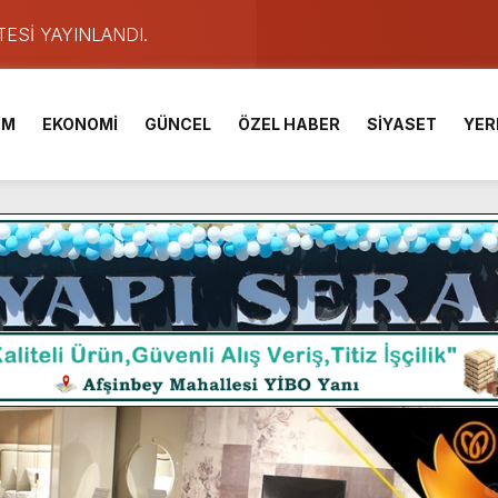
TESİ YAYINLANDI.
e Yavuz’un Ezgileriyle Şenlendi.
de olduğu Filistin Konvoyu, güçlenerek ilerliyor.
İM
EKONOMİ
GÜNCEL
ÖZEL HABER
SİYASET
YER
ü KAFUM’da Sahne Alacak.
ser Çalık Ortaokulu Şehitlerinin Aileleriyle Bir Araya Geldi.
am Muammer Sarıdoğan’a Beşikdüzü’nde hayırlı olsun ziyareti
Fuarı’na Tam Not.
 2 Bin Genç Doğa ve Bilimle Buluştu.
ışması’nda En Zorlu Etap Tamamlandı.