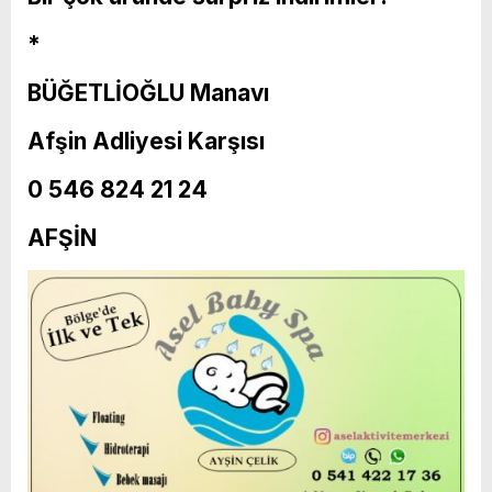
*
BÜĞETLİOĞLU Manavı
Afşin Adliyesi Karşısı
0 546 824 21 24
AFŞİN