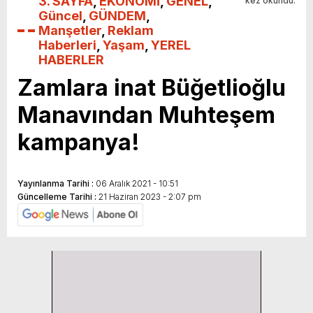
3. SAYFA
,
EKONOMİ
,
GENEL
,
kez okundu.
Güncel
,
GÜNDEM
,
Manşetler
,
Reklam
Haberleri
,
Yaşam
,
YEREL
HABERLER
Zamlara inat Büğetlioğlu
Manavından Muhteşem
kampanya!
Yayınlanma Tarihi :
06 Aralık 2021 - 10:51
Güncelleme Tarihi :
21 Haziran 2023 - 2:07 pm