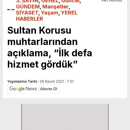
3. SAYFA
,
GENEL
,
Güncel
,
kez okundu.
GÜNDEM
,
Manşetler
,
SİYASET
,
Yaşam
,
YEREL
HABERLER
Sultan Korusu
muhtarlarından
açıklama, “İlk defa
hizmet gördük”
Yayınlanma Tarihi :
26 Kasım 2021 - 7:01