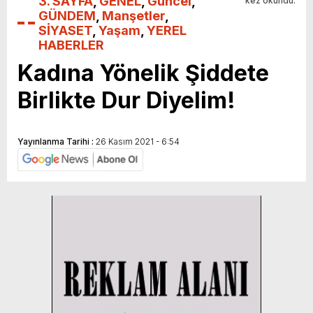
3. SAYFA
,
GENEL
,
Güncel
,
kez okundu.
GÜNDEM
,
Manşetler
,
SİYASET
,
Yaşam
,
YEREL
HABERLER
Kadına Yönelik Şiddete
Birlikte Dur Diyelim!
Yayınlanma Tarihi :
26 Kasım 2021 - 6:54