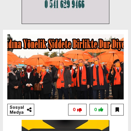
Sosyal
0
0
Medya