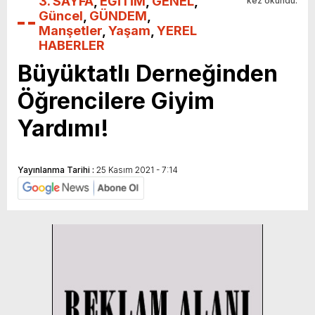
3. SAYFA
,
EĞİTİM
,
GENEL
,
kez okundu.
Güncel
,
GÜNDEM
,
Manşetler
,
Yaşam
,
YEREL
HABERLER
Büyüktatlı Derneğinden
Öğrencilere Giyim
Yardımı!
Yayınlanma Tarihi :
25 Kasım 2021 - 7:14