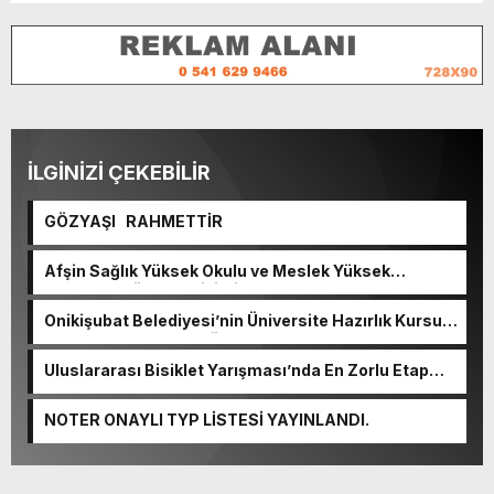
İLGİNİZİ ÇEKEBİLİR
GÖZYAŞI RAHMETTİR
Afşin Sağlık Yüksek Okulu ve Meslek Yüksek
Okulunda görev değişimi!
Onikişubat Belediyesi’nin Üniversite Hazırlık Kursu
başvurularında son gün 7 Ağustos.
Uluslararası Bisiklet Yarışması’nda En Zorlu Etap
Tamamlandı.
NOTER ONAYLI TYP LİSTESİ YAYINLANDI.