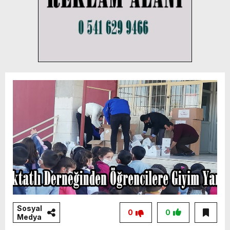
Sosyal
0
0
Medya