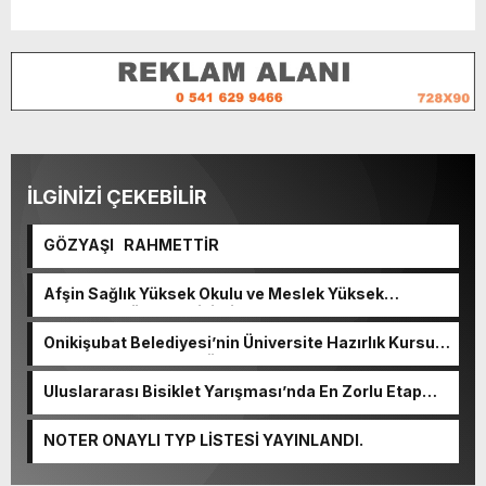
İLGİNİZİ ÇEKEBİLİR
GÖZYAŞI RAHMETTİR
Afşin Sağlık Yüksek Okulu ve Meslek Yüksek
Okulunda görev değişimi!
Onikişubat Belediyesi’nin Üniversite Hazırlık Kursu
başvurularında son gün 7 Ağustos.
Uluslararası Bisiklet Yarışması’nda En Zorlu Etap
Tamamlandı.
NOTER ONAYLI TYP LİSTESİ YAYINLANDI.