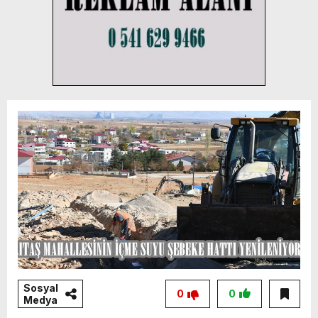
Sosyal
0
0
Medya