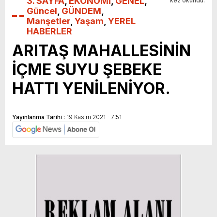
3. SAYFA
,
EKONOMİ
,
GENEL
,
kez okundu.
Güncel
,
GÜNDEM
,
Manşetler
,
Yaşam
,
YEREL
HABERLER
ARITAŞ MAHALLESİNİN
İÇME SUYU ŞEBEKE
HATTI YENİLENİYOR.
Yayınlanma Tarihi :
19 Kasım 2021 - 7:51