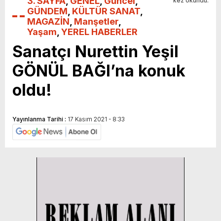
3. SAYFA
,
GENEL
,
Güncel
,
kez okundu.
GÜNDEM
,
KÜLTÜR SANAT
,
MAGAZİN
,
Manşetler
,
Yaşam
,
YEREL HABERLER
Sanatçı Nurettin Yeşil
GÖNÜL BAĞI’na konuk
oldu!
Yayınlanma Tarihi :
17 Kasım 2021 - 8:33