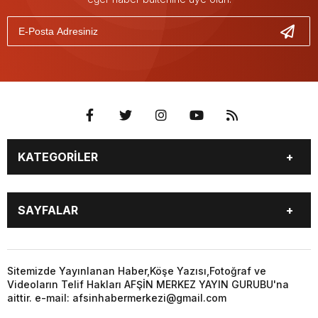
KATEGORİLER
EĞİTİM
EKONOMİ
SAYFALAR
GÜNCEL
ÖZEL HABER
SİYASET
YEREL HABERLER
EĞİTİM
EKONOMİ
KÜNYE
…
GÜNCEL
ÖZEL HABER
Sitemizde Yayınlanan Haber,Köşe Yazısı,Fotoğraf ve
3. SAYFA
KÜLTÜR
Videoların Telif Hakları AFŞİN MERKEZ YAYIN GURUBU'na
SİYASET
YEREL HABERLER
aittir. e-mail: afsinhabermerkezi@gmail.com
SANAT
KÜNYE
…