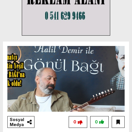
Sosyal
0
0
Medya