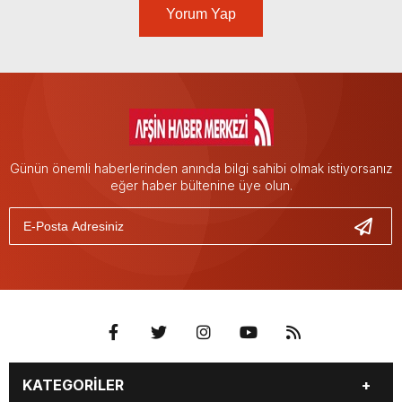
Yorum Yap
Günün önemli haberlerinden anında bilgi sahibi olmak istiyorsanız
eğer haber bültenine üye olun.
KATEGORİLER