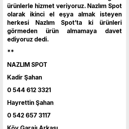
ürünlerle hizmet veriyoruz. Nazlım Spot
olarak ikinci el eşya almak isteyen
herkesi Nazlım Spot’ta ki ürünleri
görmeden ürün almamaya davet
ediyoruz dedi.
**
NAZLIM SPOT
Kadir Şahan
0 544 612 3321
Hayrettin Şahan
0 542 657 3117
Köy Garajı Arkası