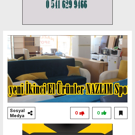
Sosyal
0
0
Medya