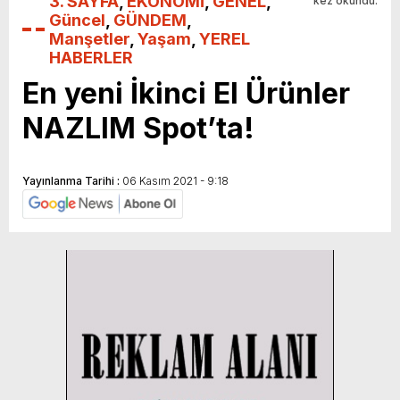
3. SAYFA
,
EKONOMİ
,
GENEL
,
kez okundu.
Güncel
,
GÜNDEM
,
Manşetler
,
Yaşam
,
YEREL
HABERLER
En yeni İkinci El Ürünler
NAZLIM Spot’ta!
Yayınlanma Tarihi :
06 Kasım 2021 - 9:18