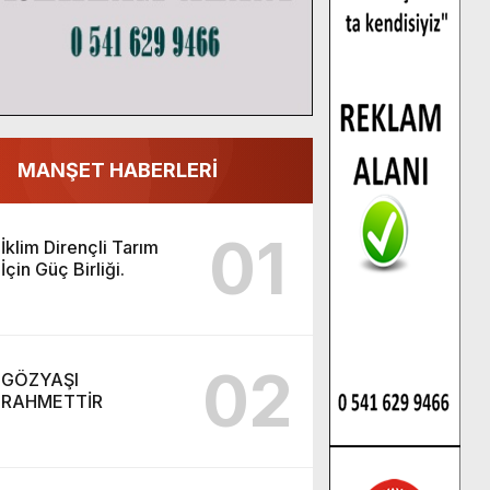
MANŞET HABERLERİ
01
İklim Dirençli Tarım
İçin Güç Birliği.
02
GÖZYAŞI
RAHMETTİR