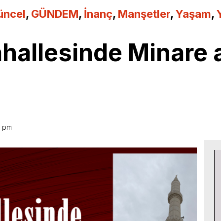
üncel
,
GÜNDEM
,
İnanç
,
Manşetler
,
Yaşam
,
allesinde Minare a
5 pm