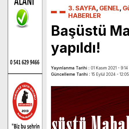
3. SAYFA
,
GENEL
,
G
HABERLER
Başüstü Mah
yapıldı!
Yayınlanma Tarihi :
01 Kasım 2021 - 9:14
Güncelleme Tarihi :
15 Eylül 2024 - 12:0