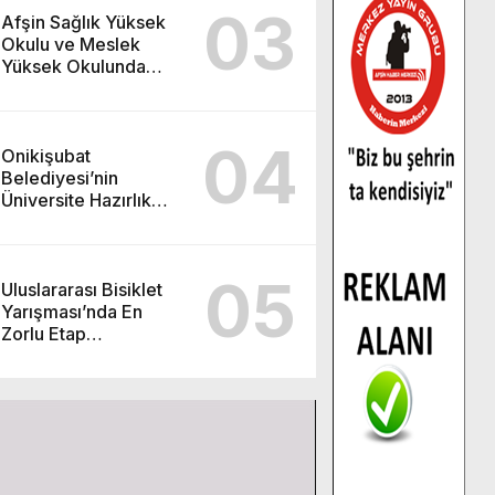
03
Afşin Sağlık Yüksek
Okulu ve Meslek
Yüksek Okulunda
görev değişimi!
04
Onikişubat
Belediyesi’nin
Üniversite Hazırlık
Kursu başvurularında
son gün 7 Ağustos.
05
Uluslararası Bisiklet
Yarışması’nda En
Zorlu Etap
Tamamlandı.