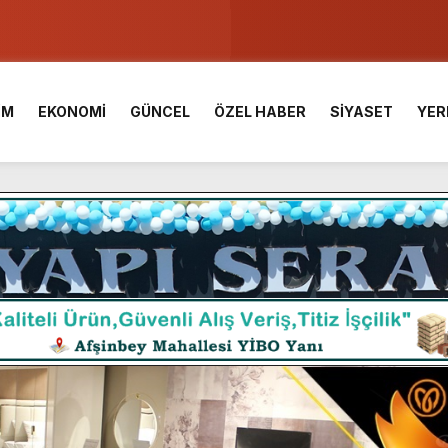
u ve Meslek Yüksek Okulunda görev değişimi!
 Üniversite Hazırlık Kursu başvurularında son gün 7 Ağustos.
İM
EKONOMİ
GÜNCEL
ÖZEL HABER
SİYASET
YER
ışması’nda En Zorlu Etap Tamamlandı.
TESİ YAYINLANDI.
e Yavuz’un Ezgileriyle Şenlendi.
de olduğu Filistin Konvoyu, güçlenerek ilerliyor.
ü KAFUM’da Sahne Alacak.
ç Birliği.