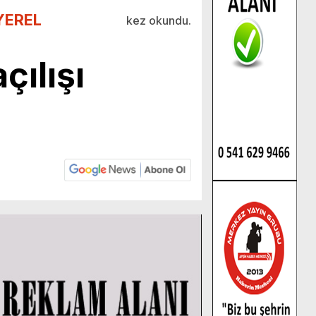
YEREL
kez okundu.
çılışı