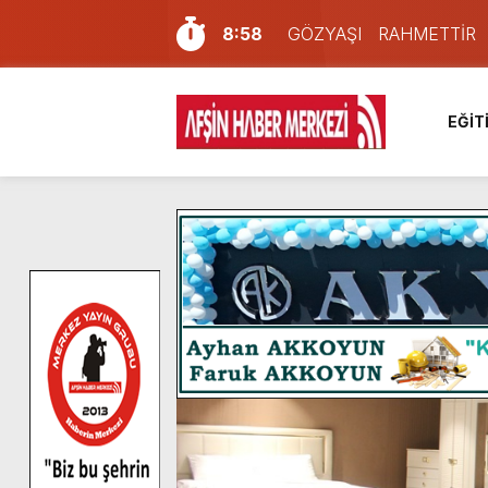
8:58
GÖZYAŞI RAHMETTİR
7:57
Afşin Sağlık Yüksek Okul
6:31
Onikişubat Belediyesi’nin
EĞİT
16:10
Uluslararası Bisiklet Yar
13:27
NOTER ONAYLI TYP LİS
11:22
KAFUM Fuar Alanı Bulut v
8:06
Afşinli bir hemşehrimizin 
14:05
Madrigal, Perşembe Gün
7:39
KEDİNİZ Mİ VAR?
4:58
İklim Dirençli Tarım İçin Gü