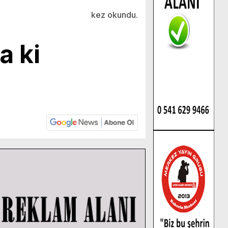
kez okundu.
a ki