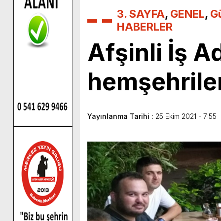
3. SAYFA
,
GENEL
,
G
HABERLER
Afşinli İş 
hemşehriler
Yayınlanma Tarihi :
25 Ekim 2021 - 7:55