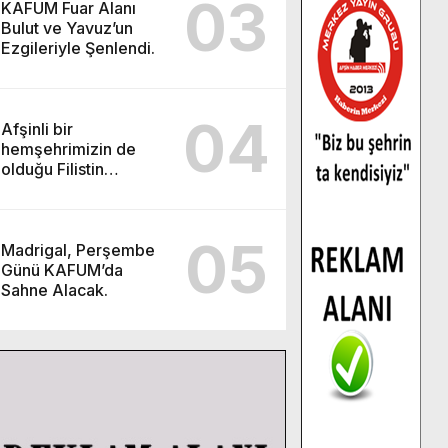
03
KAFUM Fuar Alanı
Bulut ve Yavuz’un
Ezgileriyle Şenlendi.
04
Afşinli bir
hemşehrimizin de
olduğu Filistin
Konvoyu, güçlenerek
ilerliyor.
05
Madrigal, Perşembe
Günü KAFUM’da
Sahne Alacak.