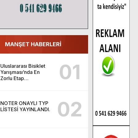
MANŞET HABERLERİ
01
Uluslararası Bisiklet
Yarışması’nda En
Zorlu Etap
Tamamlandı.
02
NOTER ONAYLI TYP
LİSTESİ YAYINLANDI.