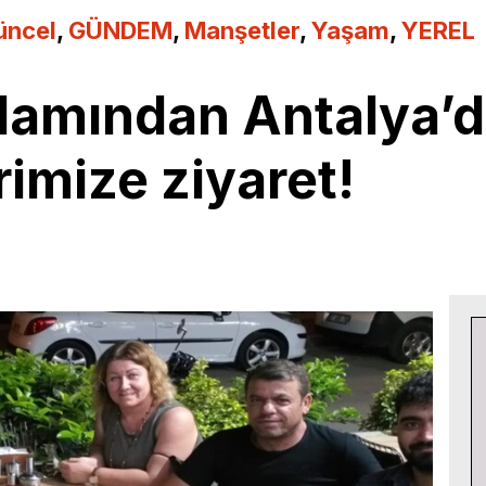
üncel
,
GÜNDEM
,
Manşetler
,
Yaşam
,
YEREL
Adamından Antalya’d
imize ziyaret!