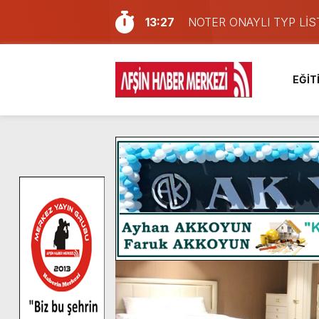
13:27
NOTER ONAYLI TYP LİS
11:22
KAFUM Fuar Alanı Bulut v
8:06
Afşinli bir hemşehrimizin 
EĞİT
14:05
Madrigal, Perşembe Gün
7:39
KEDİNİZ Mİ VAR?
7:27
Cumhurbaşkanı Erdoğan, Ay
13:57
Afşin Heyetinden Kaymak
10:34
Vatandaşlardan Ağustos 
16:48
Pusula Maraş Kamplarında
16:10
Uluslararası Bisiklet Yar