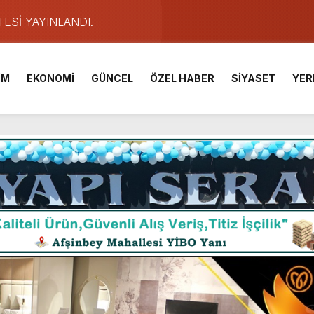
TESİ YAYINLANDI.
e Yavuz’un Ezgileriyle Şenlendi.
de olduğu Filistin Konvoyu, güçlenerek ilerliyor.
İM
EKONOMİ
GÜNCEL
ÖZEL HABER
SİYASET
YER
ü KAFUM’da Sahne Alacak.
ser Çalık Ortaokulu Şehitlerinin Aileleriyle Bir Araya Geldi.
am Muammer Sarıdoğan’a Beşikdüzü’nde hayırlı olsun ziyareti
Fuarı’na Tam Not.
 2 Bin Genç Doğa ve Bilimle Buluştu.
ışması’nda En Zorlu Etap Tamamlandı.