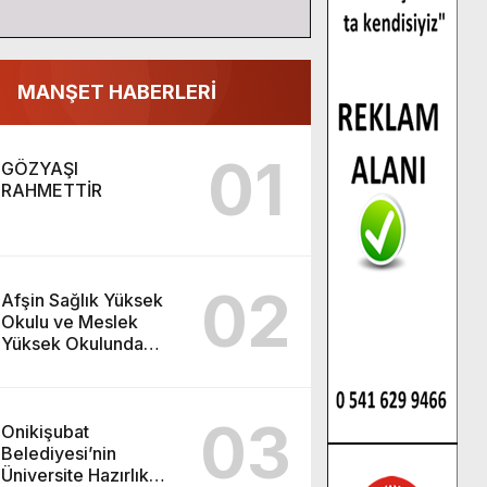
MANŞET HABERLERİ
01
GÖZYAŞI
RAHMETTİR
02
Afşin Sağlık Yüksek
Okulu ve Meslek
Yüksek Okulunda
görev değişimi!
03
Onikişubat
Belediyesi’nin
Üniversite Hazırlık