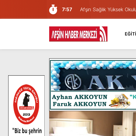
7:57
Afşin Sağlık Yüksek Okul
6:31
Onikişubat Belediyesi’nin
16:10
Uluslararası Bisiklet Yar
EĞİT
13:27
NOTER ONAYLI TYP LİS
11:22
KAFUM Fuar Alanı Bulut v
8:06
Afşinli bir hemşehrimizin 
14:05
Madrigal, Perşembe Gün
7:39
KEDİNİZ Mİ VAR?
7:27
Cumhurbaşkanı Erdoğan, Ay
8:58
GÖZYAŞI RAHMETTİR