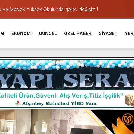
u ve Meslek Yüksek Okulunda görev değişimi!
 Üniversite Hazırlık Kursu başvurularında son gün 7 Ağustos.
ışması’nda En Zorlu Etap Tamamlandı.
İM
EKONOMİ
GÜNCEL
ÖZEL HABER
SİYASET
YER
TESİ YAYINLANDI.
e Yavuz’un Ezgileriyle Şenlendi.
de olduğu Filistin Konvoyu, güçlenerek ilerliyor.
ü KAFUM’da Sahne Alacak.
ser Çalık Ortaokulu Şehitlerinin Aileleriyle Bir Araya Geldi.