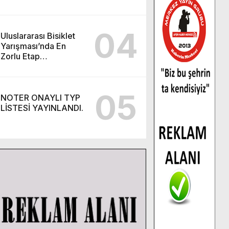
Kursu başvurularında
son gün 7 Ağustos.
04
Uluslararası Bisiklet
Yarışması’nda En
Zorlu Etap
Tamamlandı.
05
NOTER ONAYLI TYP
LİSTESİ YAYINLANDI.