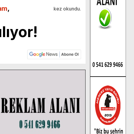
am
,
kez okundu.
lıyor!