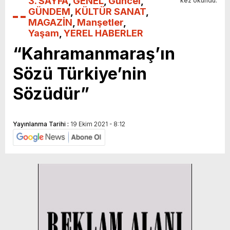
3. SAYFA
,
GENEL
,
Güncel
,
kez okundu.
GÜNDEM
,
KÜLTÜR SANAT
,
MAGAZİN
,
Manşetler
,
Yaşam
,
YEREL HABERLER
“Kahramanmaraş’ın
Sözü Türkiye’nin
Sözüdür”
Yayınlanma Tarihi :
19 Ekim 2021 - 8:12