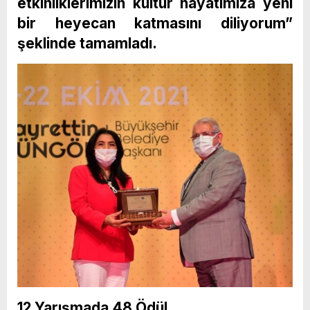
etkinliklerimizin
kültür hayatımıza yeni
bir heyecan katmasını diliyorum”
şeklinde tamamladı.
12 Yarışmada 48 Ödül