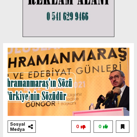
Sosyal
0
0
Medya