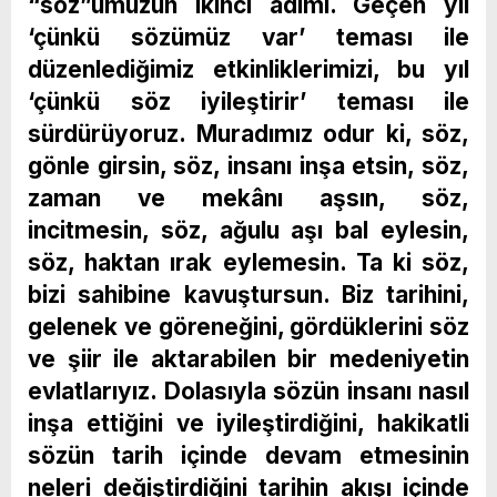
“söz”ümüzün ikinci adımı.
Geçen yıl
‘çünkü sözümüz var’ teması ile
düzenlediğimiz etkinliklerimizi, bu
yıl
‘çünkü söz iyileştirir’ teması ile
sürdürüyoruz.
Muradımız odur ki, söz,
gönle girsin, söz, insanı inşa etsin, söz,
zaman ve mekânı aşsın, söz,
incitmesin, söz, ağulu aşı bal eylesin,
söz, haktan ırak eylemesin. Ta ki söz,
bizi sahibine kavuştursun.
Biz
tarihini,
gelenek ve göreneğini, gördüklerini söz
ve şiir il
e aktarabilen bir medeniyetin
evlatlarıyız. Dolasıyla sözün insanı nasıl
inşa ettiğini ve iyileştirdiğini, hakikatli
sözün tarih içinde devam etmesinin
neleri değiştirdiğini tarihin akışı içinde