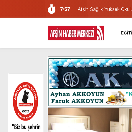
7:57
Afşin Sağlık Yüksek Okul
6:31
Onikişubat Belediyesi’nin
16:10
Uluslararası Bisiklet Yar
EĞİT
13:27
NOTER ONAYLI TYP LİS
11:22
KAFUM Fuar Alanı Bulut v
8:06
Afşinli bir hemşehrimizin 
14:05
Madrigal, Perşembe Gün
7:39
KEDİNİZ Mİ VAR?
7:27
Cumhurbaşkanı Erdoğan, Ay
8:58
GÖZYAŞI RAHMETTİR