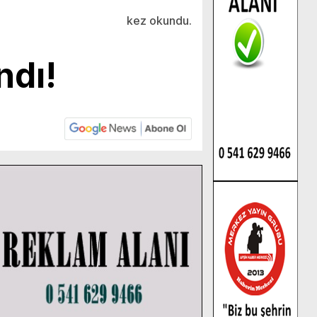
kez okundu.
ndı!