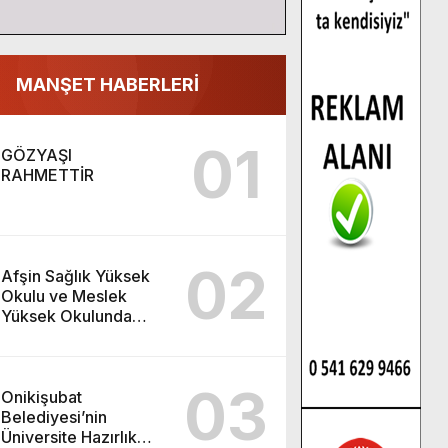
MANŞET HABERLERİ
01
GÖZYAŞI
RAHMETTİR
02
Afşin Sağlık Yüksek
Okulu ve Meslek
Yüksek Okulunda
görev değişimi!
03
Onikişubat
Belediyesi’nin
Üniversite Hazırlık