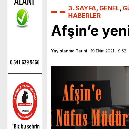
3. SAYFA
,
GENEL
,
G
HABERLER
Afşin’e yen
Yayınlanma Tarihi :
19 Ekim 2021 - 9:52