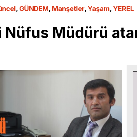
üncel
,
GÜNDEM
,
Manşetler
,
Yaşam
,
YEREL
i Nüfus Müdürü ata