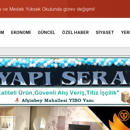
u ve Meslek Yüksek Okulunda görev değişimi!
 Üniversite Hazırlık Kursu başvurularında son gün 7 Ağustos.
ışması’nda En Zorlu Etap Tamamlandı.
İM
EKONOMİ
GÜNCEL
ÖZEL HABER
SİYASET
YER
TESİ YAYINLANDI.
e Yavuz’un Ezgileriyle Şenlendi.
de olduğu Filistin Konvoyu, güçlenerek ilerliyor.
ü KAFUM’da Sahne Alacak.
ser Çalık Ortaokulu Şehitlerinin Aileleriyle Bir Araya Geldi.