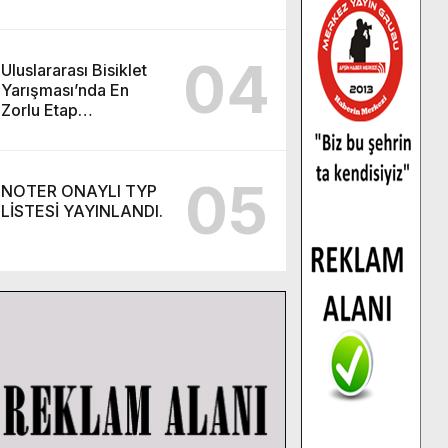
Kursu başvurularında
son gün 7 Ağustos.
04
Uluslararası Bisiklet
Yarışması’nda En
Zorlu Etap
Tamamlandı.
05
NOTER ONAYLI TYP
LİSTESİ YAYINLANDI.