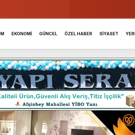
u ve Meslek Yüksek Okulunda görev değişimi!
 Üniversite Hazırlık Kursu başvurularında son gün 7 Ağustos.
İM
EKONOMİ
GÜNCEL
ÖZEL HABER
SİYASET
YER
ışması’nda En Zorlu Etap Tamamlandı.
TESİ YAYINLANDI.
e Yavuz’un Ezgileriyle Şenlendi.
de olduğu Filistin Konvoyu, güçlenerek ilerliyor.
ü KAFUM’da Sahne Alacak.
ç Birliği.