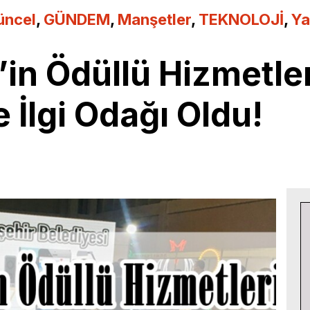
üncel
,
GÜNDEM
,
Manşetler
,
TEKNOLOJİ
,
Y
in Ödüllü Hizmetler
İlgi Odağı Oldu!