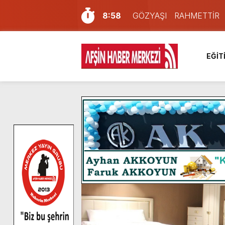
8:58
GÖZYAŞI RAHMETTİR
7:57
Afşin Sağlık Yüksek Okul
6:31
Onikişubat Belediyesi’nin
EĞİT
16:10
Uluslararası Bisiklet Yar
13:27
NOTER ONAYLI TYP LİS
11:22
KAFUM Fuar Alanı Bulut v
8:06
Afşinli bir hemşehrimizin 
14:05
Madrigal, Perşembe Gün
7:39
KEDİNİZ Mİ VAR?
4:58
İklim Dirençli Tarım İçin Gü