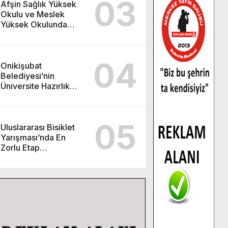
03
Afşin Sağlık Yüksek
Okulu ve Meslek
Yüksek Okulunda
görev değişimi!
04
Onikişubat
Belediyesi’nin
Üniversite Hazırlık
Kursu başvurularında
son gün 7 Ağustos.
05
Uluslararası Bisiklet
Yarışması’nda En
Zorlu Etap
Tamamlandı.