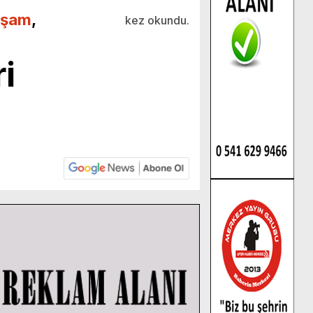
aşam
,
kez okundu.
i