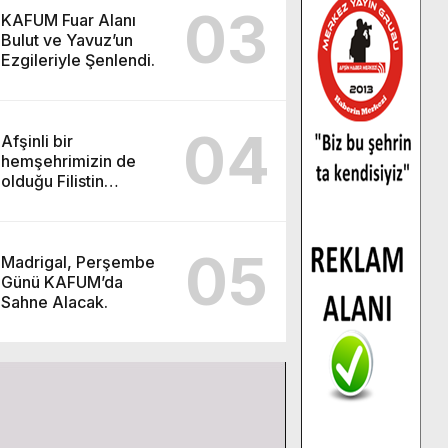
03
KAFUM Fuar Alanı
Bulut ve Yavuz’un
Ezgileriyle Şenlendi.
04
Afşinli bir
hemşehrimizin de
olduğu Filistin
Konvoyu, güçlenerek
ilerliyor.
05
Madrigal, Perşembe
Günü KAFUM’da
Sahne Alacak.