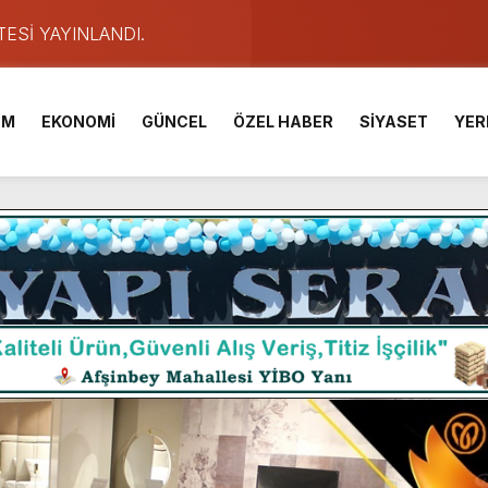
TESİ YAYINLANDI.
e Yavuz’un Ezgileriyle Şenlendi.
de olduğu Filistin Konvoyu, güçlenerek ilerliyor.
İM
EKONOMİ
GÜNCEL
ÖZEL HABER
SİYASET
YER
ü KAFUM’da Sahne Alacak.
ser Çalık Ortaokulu Şehitlerinin Aileleriyle Bir Araya Geldi.
am Muammer Sarıdoğan’a Beşikdüzü’nde hayırlı olsun ziyareti
Fuarı’na Tam Not.
 2 Bin Genç Doğa ve Bilimle Buluştu.
ışması’nda En Zorlu Etap Tamamlandı.