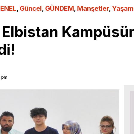
ENEL
,
Güncel
,
GÜNDEM
,
Manşetler
,
Yaşam
 Elbistan Kampüsün
di!
7 pm