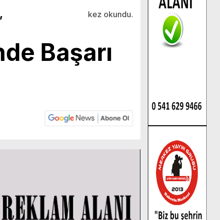
,
kez okundu.
de Başarı