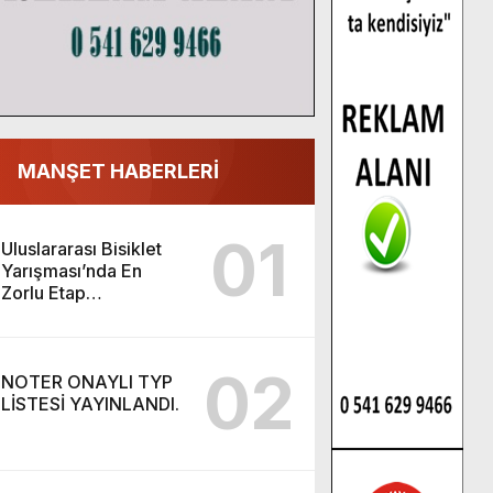
MANŞET HABERLERİ
01
Uluslararası Bisiklet
Yarışması’nda En
Zorlu Etap
Tamamlandı.
02
NOTER ONAYLI TYP
LİSTESİ YAYINLANDI.