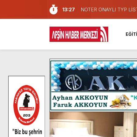
13:27
NOTER ONAYLI TYP LİS
11:22
KAFUM Fuar Alanı Bulut v
8:06
Afşinli bir hemşehrimizin 
EĞİT
14:05
Madrigal, Perşembe Gün
7:39
KEDİNİZ Mİ VAR?
7:27
Cumhurbaşkanı Erdoğan, Ay
13:57
Afşin Heyetinden Kaymak
10:34
Vatandaşlardan Ağustos 
16:48
Pusula Maraş Kamplarında
16:10
Uluslararası Bisiklet Yar