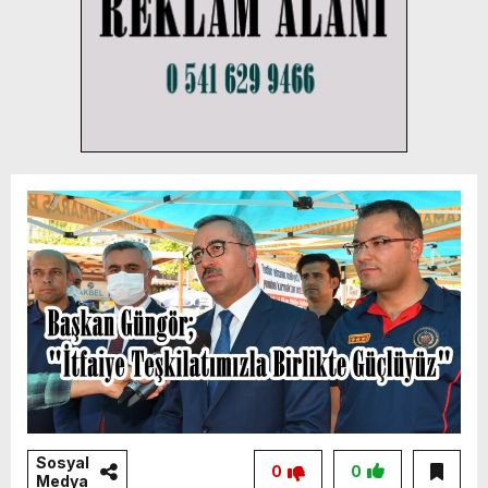
Sosyal
0
0
Medya