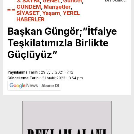
3. SAYFA
,
GENEL
,
Güncel
,
kez okundu.
GÜNDEM
,
Manşetler
,
SİYASET
,
Yaşam
,
YEREL
HABERLER
Başkan Güngör;”İtfaiye
Teşkilatımızla Birlikte
Güçlüyüz”
Yayınlanma Tarihi :
29 Eylül 2021 - 7:12
Güncelleme Tarihi :
21 Aralık 2023 - 8:54 pm